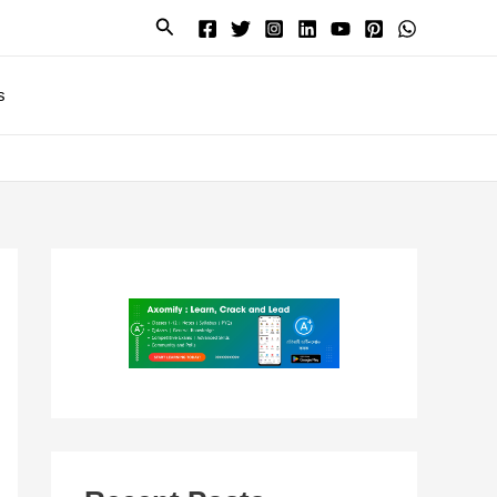
Search
s