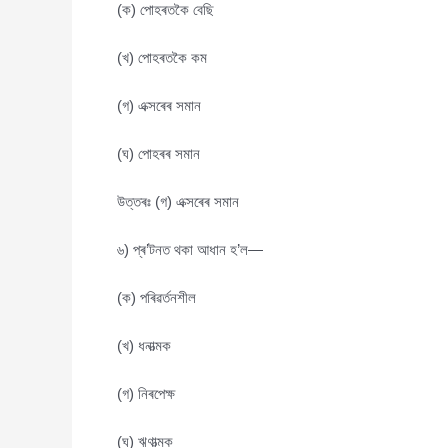
(ক) পোহৰতকৈ বেছি
(খ) পোহৰতকৈ কম
(গ) এক্সৰেৰ সমান
(ঘ) পোহৰৰ সমান
উত্তৰঃ (গ) এক্সৰেৰ সমান
৬) প্ৰ’টনত থকা আধান হ’ল—
(ক) পৰিৱৰ্তনশীল
(খ) ধনাত্মক
(গ) নিৰপেক্ষ
(ঘ) ঋণাত্মক