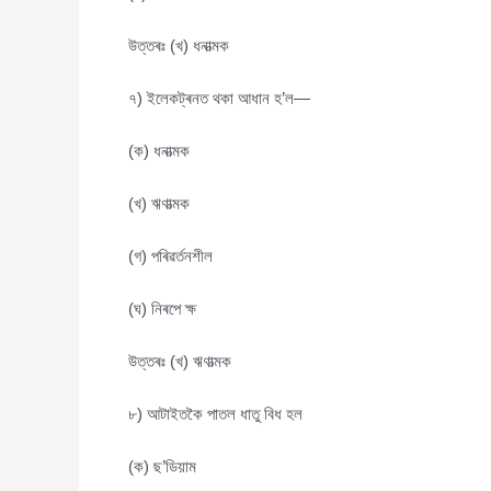
উত্তৰঃ (খ) ধনাত্মক
৭) ইলেকট্ৰনত থকা আধান হ’ল—
(ক) ধনাত্মক
(খ) ঋণাত্মক
(গ) পৰিৱৰ্তনশীল
(ঘ) নিৰপে ক্ষ
উত্তৰঃ (খ) ঋণাত্মক
৮) আটাইতকৈ পাতল ধাতু বিধ হল
(ক) ছ’ডিয়াম