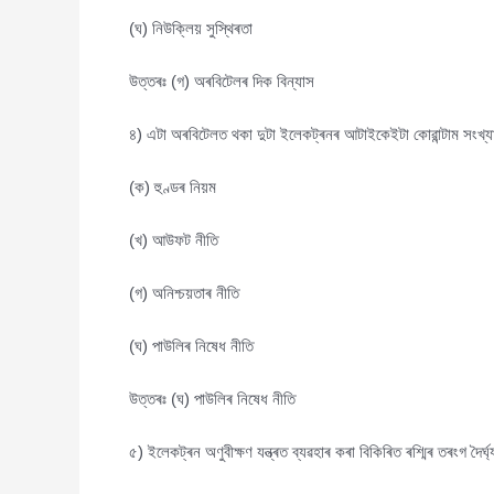
(ঘ) নিউক্লিয় সুস্থিৰতা
উত্তৰঃ (গ) অৰবিটেলৰ দিক বিন্যাস
৪) এটা অৰবিটেলত থকা দুটা ইলেকট্ৰনৰ আটাইকেইটা কোৱান্টাম সংখ্
(ক) হুণ্ডৰ নিয়ম
(খ) আউফট নীতি
(গ) অনিশ্চয়তাৰ নীতি
(ঘ) পাউলিৰ নিষেধ নীতি
উত্তৰঃ (ঘ) পাউলিৰ নিষেধ নীতি
৫) ইলেকট্ৰন অণুবীক্ষণ যন্ত্ৰত ব্যৱহাৰ কৰা বিকিৰিত ৰশ্মিৰ তৰংগ দৈৰ্