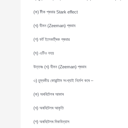
(ক) ষ্টীক প্ৰভাৱ Stark effect
(খ) যীমন (Zeeman) প্ৰভাব
(গ) ফৰ্ট ইলেকট্ৰিক প্ৰভাৱ
(ঘ) এটিও নহয়
উত্তৰঃ (খ) যীমন (Zeeman) প্ৰভাব
৩) চুম্বকীয় কোৱান্টাম সংখ্যাই নিৰ্দেশ কৰে –
(ক) অৰবিটেলৰ আকাৰ
(খ) অৰবিটেলৰ আকৃতি
(গ) অৰবিটেলৰ দিকবিন্যাস