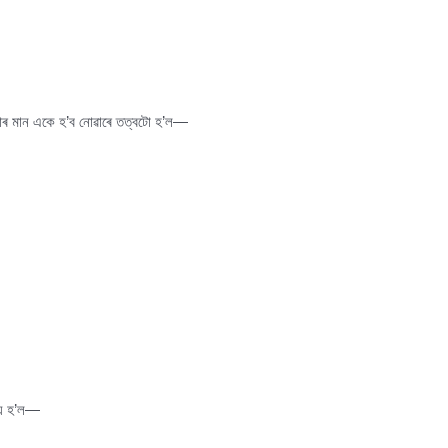
যাৰ মান একে হ’ব নোৱাৰে তত্বটো হ’ল—
ঘ্য হ’ল—