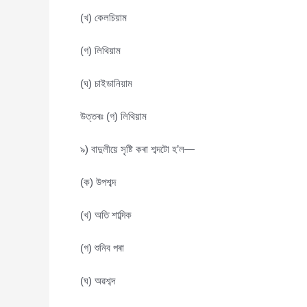
(খ) কেলচিয়াম
(গ) লিথিয়াম
(ঘ) চাইডানিয়াম
উত্তৰঃ (গ) লিথিয়াম
৯) বাদুলীয়ে সৃষ্টি কৰা শব্দটো হ’ল—
(ক) উপশব্দ
(খ) অতি শাব্দিক
(গ) শুনিব পৰা
(ঘ) অৱশব্দ