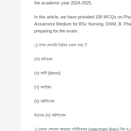
the academic year 2024-2025.
In this article, we have provided 100 MCQs on P
Assamese Medium for BSc Nursing, GNM, B. Pharm,
preparing for the exam.
১) তলৰ কোনটো দৈৰ্ঘ্যৰ একক নহয় ?
(ক) মাইক্ৰন
(খ) ফাৰ্মি (fermi)
(গ) আংষ্ট্ৰম
(ঘ) আটাইবোৰ
উত্তৰঃ (ঘ) আটাইবোৰ
২) চুম্বক ক্ষেত্ৰৰ প্ৰভাৱত বৰ্ণালীৰেখাৰ (spectram lines) দ্বি খণ