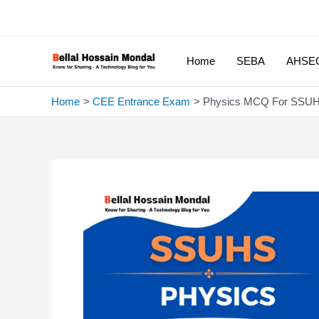
Skip
to
content
Home
SEBA
AHSE
Home
CEE Entrance Exam
Physics MCQ For SSUHS