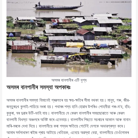
অসমৰ বানপানীৰ এটি দৃশ্য
অসমৰ বানপানীৰ সমস্যা
অপকাৰঃ
অসমৰ বানপানীৰ সমস্যা যিমানেই প্ৰৱলতৰ হয় ক্ষয়-ক্ষতিৰ সীমা নথকা হয়। মানুহ, গৰু, জীৱ-
জন্তুৰদুখ কুলাই-পাচিয়ে নধৰা হয়। পথাৰৰ শস্য হানি হোৱাৰ উপৰিও পোহনীয়া গৰু-ম’হ, হাঁহ-
কুকুৰা, ঘৰ দুৱাৰ উটি-ভাহি যায়। বানপানীয়ে যে কেৱল বানপানীৰ সময়ছোৱাতে আৰু কেৱল
বানপানী বিধস্ত অঞ্চলৰে অনিষ্ট কৰে এনেনহয়। বানপানীৰ পিছতে সচৰাচৰ আকাল আৰু নানান
মাৰি-মৰকে দেখা দিয়ে। বানপানীয়ে কৰা শস্যৰ ক্ষতিয়ে গোটেই দেশকে অভাৱগ্ৰস্ত কৰে।
আমাৰ সৰ্বসাধাৰণ ৰাইজ প্ৰায় আটায়ে খেতিয়ক, এনেয়ে অৱস্থা বেয়া, বানপানীয়ে তেওঁলোকৰ