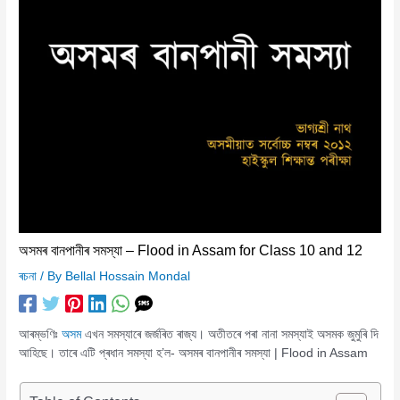
অসমৰ বানপানীৰ সমস্যা – Flood in Assam for Class 10 and 12
ৰচনা
/ By
Bellal Hossain Mondal
আৰম্ভণিঃ
অসম
এখন সমস্যাৰে জৰ্জৰিত ৰাজ্য। অতীতৰে পৰা নানা সমস্যাই অসমক জুমুৰি দি
আহিছে। তাৰে এটি প্ৰধান সমস্যা হ’ল- অসমৰ বানপানীৰ সমস্যা | Flood in Assam