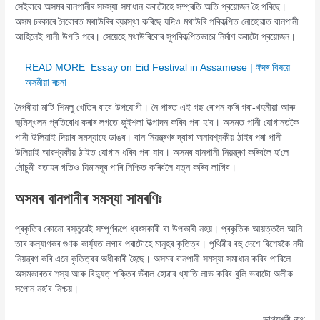
সেইবাবে অসমৰ বানপানীৰ সমস্যা সমাধান কৰাটোহে সম্প্ৰতি অতি প্ৰয়োজন হৈ পৰিছে।
অসম চৰকাৰে নৈবোৰত মথাউৰিৰ ব্যৱস্থা কৰিছে যদিও মথাউৰি পৰিকল্পিত নোহোৱাত বানপানী
আহিলেই পানী উপচি পৰে। সেয়েহে মথাউৰিবোৰ সুপৰিকল্পিতভাৱে নিৰ্মাণ কৰাটো প্ৰয়োজন।
READ MORE
Essay on Eid Festival in Assamese | ঈদৰ বিষয়ে
অসমীয়া ৰচনা
নৈপৰীয়া মাটি শিমলু খেতিৰ বাবে উপযোগী। নৈ পাৰত এই গছ ৰোপন কৰি গৰা-খহনীয়া আৰু
ভূমিস্খলন প্ৰতিৰোধ কৰাৰ লগতে জুইশলা উত্পাদন কৰিব পৰা হ’ব। অসমত পানী যোগানতকৈ
পানী উলিয়াই দিয়াৰ সমস্যাহে ডাঙৰ। বান নিয়ন্ত্ৰণৰ দ্বাৰা অনাৱশ্যকীয় ঠাইৰ পৰা পানী
উলিয়াই আৱশ্যকীয় ঠাইত যোগান ধৰিব পৰা যাব। অসমৰ বানপানী নিয়ন্ত্ৰণ কৰিবলৈ হ’লে
মৌচুমী বতাহৰ গতিও যিমানদূৰ পাৰি নিশ্চিত কৰিবলৈ যত্ন কৰিব লাগিব।
অসমৰ বানপানীৰ সমস্যা
সামৰণিঃ
প্ৰকৃতিৰ কোনো বস্তুৱেই সম্পূৰ্ণৰূপে ধ্বংসকাৰী বা উপকাৰী নহয়। প্ৰকৃতিক আয়ত্তলৈ আনি
তাৰ কল্যাণকৰ গুণক কাৰ্য্যত লগাব পৰাটোহে মানুহৰ কৃতিত্ব। পৃথিৱীৰ বহু দেশে বিশেষকৈ নদী
নিয়ন্ত্ৰণ কৰি এনে কৃতিত্বৰ অধীকাৰী হৈছে। অসমৰ বানপানী সমস্যা সমাধান কৰিব পাৰিলে
অসমভাৰতৰ শস্য আৰু বিদ্যুত্ শক্তিৰ ভঁৰাল হোৱাৰ খ্যাতি লাভ কৰিব বুলি ভবাটো অলীক
সপোন নহ’ব নিশ্চয়।
ভাগ্যশ্ৰী নাথ