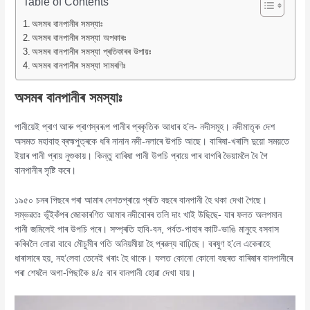
Table of Contents
অসমৰ বানপানীৰ সমস্যাঃ
অসমৰ বানপানীৰ সমস্যা অপকাৰঃ
অসমৰ বানপানীৰ সমস্যা প্ৰতিকাৰৰ উপায়ঃ
অসমৰ বানপানীৰ সমস্যা সামৰণিঃ
অসমৰ
বানপানীৰ সমস্যাঃ
পানীয়েই প্ৰাণ আৰু প্ৰাণস্বৰূপ পানীৰ প্ৰকৃতিক আধাৰ হ’ল- নদীসমূহ। নদীমাতৃক দেশ
অসমত মহাবাহু ব্ৰহ্মপুত্ৰকে ধৰি নানান নদী-নলাৰে উপচি আছে। বাৰিষা-খৰালি দুয়ো সময়তে
ইয়াৰ পানী প্ৰায় নুশুকায়। কিন্তু বাৰিষা পানী উপচি প্ৰায়ে পাৰ বাগৰি ভৈয়ামলৈ বৈ গৈ
বানপানীৰ সৃষ্টি কৰে।
১৯৫০ চনৰ পিছৰে পৰা আমাৰ দেশতপ্ৰায়ে প্ৰতি বছৰে বানপানী হৈ থকা দেখা গৈছে।
সম্ভৱতঃ ভূঁইকঁপৰ জোকাৰণিত আমাৰ নদীবোৰৰ তলি দাং খাই উছিছে- যাৰ ফলত অলপমান
পানী জমিলেই পাৰ উপচি পৰে। সম্প্ৰতি হাবি-বন, পৰ্বত-পাহাৰ কাটি-ভাঙি মানুহে বসবাস
কৰিবলৈ লোৱা বাবে মৌচুমীৰ গতি অনিয়মীয়া হৈ প্ৰৱল্য বাঢ়িছে। বৰষুণ হ’লে একেৰাহে
ধাৰাসাৰে হয়, নহ’লেবা তেনেই খৰাং হৈ থাকে। ফলত কোনো কোনো বছৰত বাৰিষাৰ বানপানীৰে
পৰা শেষলৈ অগা-পিছাকৈ ৪/৫ বাৰ বানপানী হোৱা দেখা যায়।