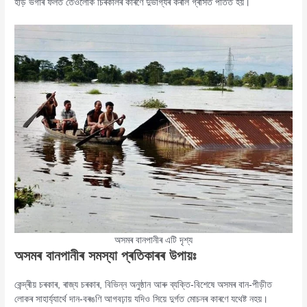
হাঁড় ভগাৰ ফলত তেঁওলোক চিৰকালৰ কাৰণে দুৰ্ভাগ্যৰ কৰাল গ্ৰাসত পতিত হয়।
অসমৰ বানপানীৰ এটি দৃশ্য
অসমৰ বানপানীৰ সমস্যা
প্ৰতিকাৰৰ উপায়ঃ
কেন্দ্ৰীয় চৰকাৰ, ৰাজ্য চৰকাৰ, বিভিন্ন অনুষ্ঠান আৰু ব্যক্তি-বিশেষে অসমৰ বান-পীড়ীত
লোকৰ সাহাৰ্য্যাৰ্থে দান-বৰঙণি আগবঢ়ায় যদিও সিয়ে দুৰ্গত মোচনৰ কাৰণে যথেষ্ট নহয়।