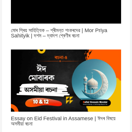
মোৰ প্ৰিয় সাহিত্যিক – শ্ৰীমন্ত শংকৰদেৱ | Mor Priya
Sahityik | দশম – দ্বাদশ শ্ৰেণীৰ ৰচনা
Essay on Eid Festival in Assamese | ঈদৰ বিষয়ে
অসমীয়া ৰচনা