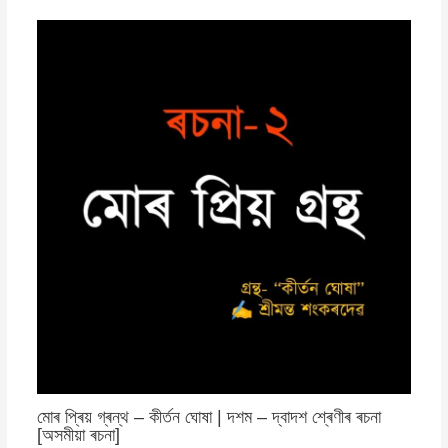
মোৰ প্ৰিয় গ্ৰন্থ – কীৰ্তন ঘোষা | দশম – দ্বাদশ শ্ৰেণীৰ ৰচনা
[অসমীয়া ৰচনা]