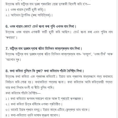
উত্তৰঃ কবি যতীন্দ্ৰ নাথ দুৱৰা প্ৰভাৱিত হোৱা দুগৰাকী বিদেশী কবি হ’ল—
১। ওমৰ খায়াম (ফাৰ্চী ছুফী কবি)।
২। আইভান টুৰ্গেনিভ (ৰুছ সাহিত্যিক)।
6. ওমৰ খায়াম কোন? তেওঁ ৰচনা কৰা পুথি এখনৰ নাম লিখা।
উত্তৰঃ ওমৰ খায়াম এগৰাকী ফাৰ্চী ছুফী কবি আছিল। তেওঁ ৰচনা কৰা এখন পুথিৰ নাম
‘ৰুবায়ত’।
7. যতীন্দ্ৰ নাথ দুৱৰাৰ দ্বাৰা ৰচিত তিনিখন কাব্যগ্ৰন্থৰ নাম লিখা।
উত্তৰঃ যতীন্দ্ৰ নাথ দুৱৰাৰ দ্বাৰা ৰচিত তিনিখন কাব্যগ্ৰন্থৰ নাম- ‘বনফুল’, ‘ওমৰ তীৰ্থ’ আৰু
‘আপোন সুৰ।
8. কথা কবিতা বুলিলে কি বুজা? কথা কবিতাৰ পাঁচটা বৈশিষ্ট্য লিখা।
উত্তৰঃ কথা কবিতা এক প্ৰকাৰৰ কবিতাই। ইয়াত ভাব প্ৰকাশৰ মাধ্যমৰূপে গদ্য কথাকহে
নিৰ্বাচন কৰি লোৱা হয়। কথাকবিতা পদ্যময় ৰচনা। কথা কবিতাক আমি কবিত্বময়ী গদ্যত
ভাৱ কথা লিখাৰ ভংগী বা ৰীতি বুলিব পাৰি।
কথা কবিতাৰ পাঁচটা বৈশিষ্ট্য—
১। কথা কবিতাত ৰূপকৰ সমাৱেশ থাকে আৰু ই প্ৰায়েই ৰূপকাত্মক।
২। কথা কবিতা চিত্ৰ ধৰ্মিতাৰ ওপৰত প্ৰতিষ্ঠিত।
৩। ভাবেই ইয়াৰ প্ৰধান বস্তু। ইয়াত মাত্ৰ এটিহে কেন্দ্ৰস্থ ভাব থাকে।
৪। কথা-কবিতাত ধ্বনি ভাষাৰ ব্যঞ্জনা মাথোন।