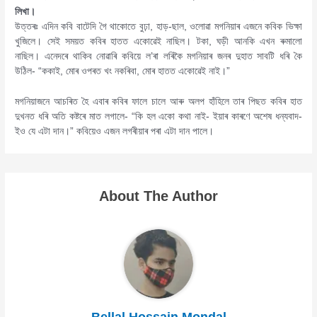
লিখা।
উত্তৰঃ এদিন কবি বাটেদি গৈ থাকোতে বুঢ়া, হাড়-ছাল, ওলোৱা মগনিয়াৰ এজনে কবিক ভিক্ষা
খুজিলে। সেই সময়ত কবিৰ হাতত একোৱেই নাছিল। টকা, ঘড়ী আনকি এখন ৰুমালো
নাছিল। এনেদৰে থাকিব নোৱাৰি কবিয়ে ল’ৰা লৰিকৈ মগনিয়াৰ জনৰ দুহাত সাবটি ধৰি কৈ
উঠিল- “ককাই, মোৰ ওপৰত খং নকৰিবা, মোৰ হাতত একোৱেই নাই।”
মগনিয়াজনে আচৰিত হৈ এবাৰ কবিৰ ফালে চালে আৰু অলপ হাঁহিলে তাৰ পিছত কবিৰ হাত
দুখনত ধৰি অতি কষ্টৰে মাত লগালে- “কি হল একো কথা নাই- ইয়াৰ কাৰণে অশেষ ধন্যবাদ-
ইও যে এটা দান।” কবিয়েও এজন লগৰীয়াৰ পৰা এটা দান পালে।
About The Author
Bellal Hossain Mondal