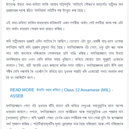
উত্তৰঃ উক্ত কথা-কবিতা ফাকি আমাৰ পাঠ্যপুথি ‘সাহিত্য সৌৰভ’ৰ অন্তৰ্গত যতীন্দ্ৰ নাথ
দুৱৰাদেৱৰ দ্বাৰা ৰচিত ‘মগনিয়াৰ’ পাঠটিৰ পৰা উদ্ধৃত কৰা হৈছে।
এই কথা-কবিতা ফাকিৰ মাধ্যমেৰে কবিজনাই এজন লগৰীয়া অৰ্থাৎ সেই মগনীয়া জনৰ পৰা এটা
দান অৰ্থাৎ ধন্যবাদ পোৱাৰ কথা ব্যক্ত কৰিছে।
কবি যতীন্দ্ৰনাথ দুৱৰাই এদিন বাটেৰে গৈ আছিল। তেনেতে এটা বুঢ়া বেমাৰী হাড়-ছাল ওলোৱা
মগনিয়াৰ আহি কবি দুৱৰাৰ সন্মুখত থিয় হৈছে। মগনিয়াৰজনৰ ওঁঠ শেতা, চকু দুটা ৰঙা আৰু
গাত ফটা কাপোৰে দৰিদ্ৰতাৰ শোকদায়ক ছবি দাঙি ধৰিছে। মগনিয়াৰজনে তাৰ উখহা
অপৰিস্কাৰ হাত এখন মেলি কবিক সহায় খুজিলে। কবিয়ে মোনাত হাত সুমুৱাই একোকে
নাপালে। টকা, ঘড়ী আনকি এখন ৰুমালো কবিৰ লগত নাছিল। মগনিয়াৰজনৰ দুৰ্বল কঁপি থকা
শৰীৰ দেখি লৰালৰি কৈ ওচৰলৈ গৈ কবিয়ে হাত দুখনক সাৱতি ধৰি একোৱেই লগত নথকাৰ কথা
কৈ খং নকৰিবলৈ কলে।
READ MORE
উভতি নহাৰ কবিতা | Class 12 Assamese (MIL) -
ASSEB
মগনিয়াৰজনে শেতা ওঁঠ দুখনৰে হাঁহি হাতত ধৰি কবিয়ে দেখুওৱা সহানুভূতিৰ বাবে অশেষ
ধন্যবাদ জনালে। লগতে, মগনিয়াৰজনে তেনে মানৱীয়তা আৰু সহানুভূতিক এক প্ৰকাৰ দান
(ধন্যবাদ) বুলিলে। কবি দুৱৰাই শেষত তেওঁৰ এজন লগৰীয়াৰ পৰা দান পোৱা বুলি কৈ ৰূপকাত্মক
অৰ্থ প্ৰকাশ কৰিছে। পাঠটিৰ/বাক্যটিৰ মুখ্য কেন্দ্ৰস্থ ভাৱ হৈছে দৰিদ্ৰতা আৰু সেই দৰিদ্ৰতাৰ