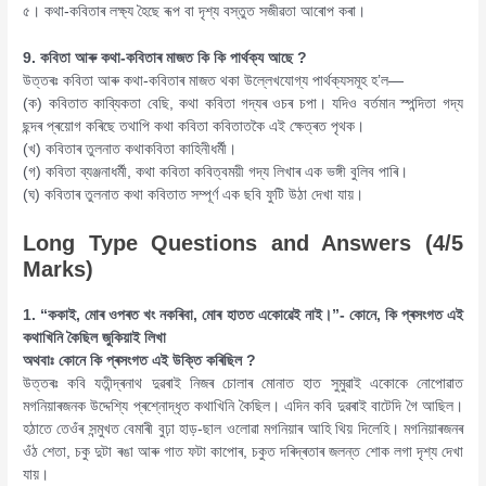
৫। কথা-কবিতাৰ লক্ষ্য হৈছে ৰূপ বা দৃশ্য বস্তুত সজীৱতা আৰোপ কৰা।
9. কবিতা আৰু কথা-কবিতাৰ মাজত কি কি পাৰ্থক্য আছে ?
উত্তৰঃ কবিতা আৰু কথা-কবিতাৰ মাজত থকা উল্লেখযোগ্য পাৰ্থক্যসমূহ হ’ল—
(ক) কবিতাত কাব্যিকতা বেছি, কথা কবিতা গদ্যৰ ওচৰ চপা। যদিও বৰ্তমান স্পন্দিতা গদ্য
ছন্দৰ প্ৰয়োগ কৰিছে তথাপি কথা কবিতা কবিতাতকৈ এই ক্ষেত্ৰত পৃথক।
(খ) কবিতাৰ তুলনাত কথাকবিতা কাহিনীধৰ্মী।
(গ) কবিতা ব্যঞ্জনাধৰ্মী, কথা কবিতা কবিত্বময়ী গদ্য লিখাৰ এক ভঙ্গী বুলিব পাৰি।
(ঘ) কবিতাৰ তুলনাত কথা কবিতাত সম্পূৰ্ণ এক ছবি ফুটি উঠা দেখা যায়।
Long Type Questions and Answers (4/5
Marks)
1. “ককাই, মোৰ ওপৰত খং নকৰিবা, মোৰ হাতত একোৱেই নাই।”- কোনে, কি প্ৰসংগত এই
কথাখিনি কৈছিল জুকিয়াই লিখা
অথবাঃ কোনে কি প্ৰসংগত এই উক্তি কৰিছিল ?
উত্তৰঃ কবি যতীন্দ্ৰনাথ দুৱৰাই নিজৰ চোলাৰ মোনাত হাত সুমুৱাই একোকে নোপোৱাত
মগনিয়াৰজনক উদ্দেশ্যি প্ৰশ্নোদ্ধৃত কথাখিনি কৈছিল। এদিন কবি দুৱৰাই বাটেদি গৈ আছিল।
হঠাতে তেওঁৰ সন্মুখত বেমাৰী বুঢ়া হাড়-ছাল ওলোৱা মগনিয়াৰ আহি থিয় দিলেহি। মগনিয়াৰজনৰ
ওঁঠ শেতা, চকু দুটা ৰঙা আৰু গাত ফটা কাপোৰ, চকুত দৰিদ্ৰতাৰ জলন্ত শোক লগা দৃশ্য দেখা
যায়।