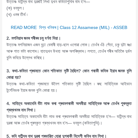
উত্তৰঃ যতীন্দ্ৰ নাথ দুৱৰাই লিখা দুখন কবিতাপুথিৰ নাম হ’ল—
(ক) বনফুল।
(খ) ওমৰ তীৰ্থ ৷
READ MORE
বিশ্ব খনিকৰ | Class 12 Assamese (MIL) - ASSEB
2. মগনিয়াৰ জনৰ শৰীৰৰ চমু বৰ্ণনা দিয়া।
উত্তৰঃ মগনিয়াজন এজন বুঢ়া বেমাৰী হাড়-ছাল ওলোৱা লোক। তেওঁৰ ওঁঠ শেঁতা, চকু দুটা ৰঙা
আৰু গাত ফটা কাপোৰ। হাতদুখন উখহা আৰু অপৰিষ্কাৰ। লগতে, তেওঁৰ শৰীৰ অতিকৈ দুৰ্বল
বুলি কবিয়ে উল্লেখ কৰিছে।
3. কথা-কবিতা প্ৰথমতে কোন শতিকাত সৃষ্টি হৈছিল? কোন গৰাকী কবিক ইয়াৰ জনক বুলি
কোৱা হয়?
উত্তৰঃ কথা-কবিতা প্ৰথমতে ঊনৈশ শতিকাত সৃষ্টি হৈছিল ৷ ৰুছ সাহিত্যিক আইভান
টুৰ্গেনিভক ইয়াৰ জনক বুলি কোৱা হয়।
4. সাহিত্য অকাদেমি বঁটা লাভ কৰা প্ৰথমগৰাকী অসমীয়া সাহিত্যিক আৰু তেওঁৰ পুৰস্কৃত
গ্ৰন্থখনৰ নাম লিখা।
উত্তৰঃ সাহিত্য অকাদেমি বঁটা লাভ কৰা প্ৰথমগৰাকী অসমীয়া সাহিত্যিক হ’ল— যতীন্দ্ৰ নাথ
দুৱৰা আৰু তেওঁৰ পুৰস্কৃত গ্ৰন্থখনৰ নাম হ’ল— বনফুল (কবিতাপুথি)।
5. কবি যতীন্দ্ৰ নাথ দুৱৰা প্ৰভাৱিত হোৱা দুগৰাকী বিদেশী কবিৰ নাম লিখা।