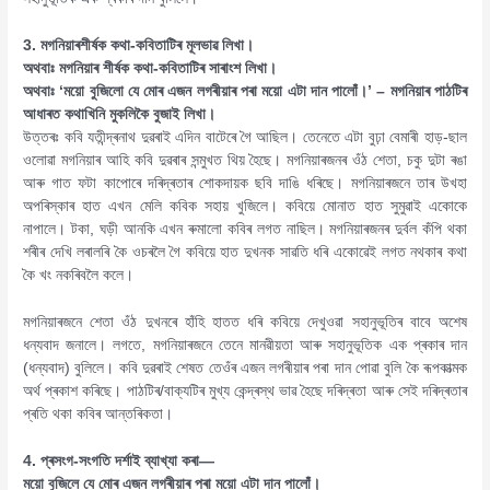
3. মগনিয়াৰশীৰ্ষক কথা-কবিতাটিৰ মূলভাৱ লিখা।
অথবাঃ মগনিয়াৰ শীৰ্ষক কথা-কবিতাটিৰ সাৰাংশ লিখা।
অথবাঃ ‘ময়ো বুজিলো যে মোৰ এজন লগৰীয়াৰ পৰা ময়ো এটা দান পালোঁ।’ – মগনিয়াৰ পাঠটিৰ
আধাৰত কথাখিনি মুকলিকৈ বুজাই লিখা।
উত্তৰঃ কবি যতীন্দ্ৰনাথ দুৱৰাই এদিন বাটেৰে গৈ আছিল। তেনেতে এটা বুঢ়া বেমাৰী হাড়-ছাল
ওলোৱা মগনিয়াৰ আহি কবি দুৱৰাৰ সন্মুখত থিয় হৈছে। মগনিয়াৰজনৰ ওঁঠ শেতা, চকু দুটা ৰঙা
আৰু গাত ফটা কাপোৰে দৰিদ্ৰতাৰ শোকদায়ক ছবি দাঙি ধৰিছে। মগনিয়াৰজনে তাৰ উখহা
অপৰিস্কাৰ হাত এখন মেলি কবিক সহায় খুজিলে। কবিয়ে মোনাত হাত সুমুৱাই একোকে
নাপালে। টকা, ঘড়ী আনকি এখন ৰুমালো কবিৰ লগত নাছিল। মগনিয়াৰজনৰ দুৰ্বল কঁপি থকা
শৰীৰ দেখি লৰালৰি কৈ ওচৰলৈ গৈ কবিয়ে হাত দুখনক সাৱতি ধৰি একোৱেই লগত নথকাৰ কথা
কৈ খং নকৰিবলৈ কলে।
মগনিয়াৰজনে শেতা ওঁঠ দুখনৰে হাঁহি হাতত ধৰি কবিয়ে দেখুওৱা সহানুভূতিৰ বাবে অশেষ
ধন্যবাদ জনালে। লগতে, মগনিয়াৰজনে তেনে মানৱীয়তা আৰু সহানুভূতিক এক প্ৰকাৰ দান
(ধন্যবাদ) বুলিলে। কবি দুৱৰাই শেষত তেওঁৰ এজন লগৰীয়াৰ পৰা দান পোৱা বুলি কৈ ৰূপকাত্মক
অৰ্থ প্ৰকাশ কৰিছে। পাঠটিৰ/বাক্যটিৰ মুখ্য কেন্দ্ৰস্থ ভাৱ হৈছে দৰিদ্ৰতা আৰু সেই দৰিদ্ৰতাৰ
প্ৰতি থকা কবিৰ আন্তৰিকতা।
4. প্ৰসংগ-সংগতি দৰ্শাই ব্যাখ্যা কৰা—
ময়ো বুজিলে যে মোৰ এজন লগৰীয়াৰ পৰা ময়ো এটা দান পালোঁ।