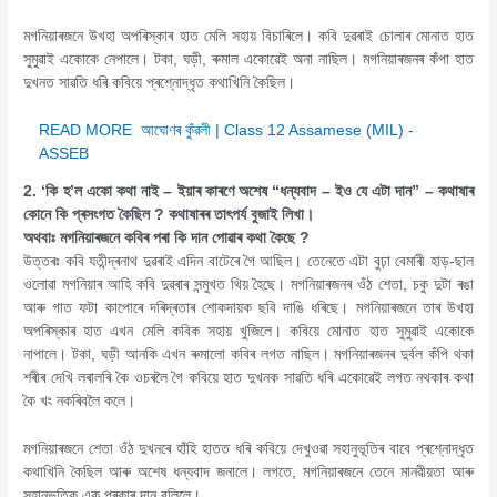
মগনিয়াৰজনে উখহা অপৰিস্কাৰ হাত মেলি সহায় বিচাৰিলে। কবি দুৱৰাই চোলাৰ মোনাত হাত
সুমুৱাই একোকে নেপালে। টকা, ঘড়ী, ৰুমাল একোৱেই অনা নাছিল। মগনিয়াৰজনৰ কঁপা হাত
দুখনত সাৱতি ধৰি কবিয়ে প্ৰশ্নোদ্ধৃত কথাখিনি কৈছিল।
READ MORE
আঘোণৰ কুঁৱলী | Class 12 Assamese (MIL) -
ASSEB
2. ‘কি হ’ল একো কথা নাই – ইয়াৰ কাৰণে অশেষ “ধন্যবাদ – ইও যে এটা দান” – কথাষাৰ
কোনে কি প্ৰসংগত কৈছিল ? কথাষাৰৰ তাৎপৰ্য বুজাই লিখা।
অথবাঃ মগনিয়াৰজনে কবিৰ পৰা কি দান পোৱাৰ কথা কৈছে ?
উত্তৰঃ কবি যতীন্দ্ৰনাথ দুৱৰাই এদিন বাটেৰে গৈ আছিল। তেনেতে এটা বুঢ়া বেমাৰী হাড়-ছাল
ওলোৱা মগনিয়াৰ আহি কবি দুৱৰাৰ সন্মুখত থিয় হৈছে। মগনিয়াৰজনৰ ওঁঠ শেতা, চকু দুটা ৰঙা
আৰু গাত ফটা কাপোৰে দৰিদ্ৰতাৰ শোকদায়ক ছবি দাঙি ধৰিছে। মগনিয়াৰজনে তাৰ উখহা
অপৰিস্কাৰ হাত এখন মেলি কবিক সহায় খুজিলে। কবিয়ে মোনাত হাত সুমুৱাই একোকে
নাপালে। টকা, ঘড়ী আনকি এখন ৰুমালো কবিৰ লগত নাছিল। মগনিয়াৰজনৰ দুৰ্বল কঁপি থকা
শৰীৰ দেখি লৰালৰি কৈ ওচৰলৈ গৈ কবিয়ে হাত দুখনক সাৱতি ধৰি একোৱেই লগত নথকাৰ কথা
কৈ খং নকৰিবলৈ কলে।
মগনিয়াৰজনে শেতা ওঁঠ দুখনৰে হাঁহি হাতত ধৰি কবিয়ে দেখুওৱা সহানুভূতিৰ বাবে প্ৰশ্নোদ্ধৃত
কথাখিনি কৈছিল আৰু অশেষ ধন্যবাদ জনালে। লগতে, মগনিয়াৰজনে তেনে মানৱীয়তা আৰু
সহানুভূতিক এক প্ৰকাৰ দান বুলিলে।