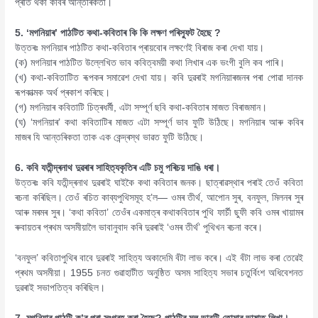
প্ৰতি থকা কবিৰ আন্তৰিকতা।
5. ‘মগনিয়াৰ’ পাঠটিত কথা-কবিতাৰ কি কি লক্ষণ পৰিস্ফুট হৈছে ?
উত্তৰঃ মগনিয়াৰ পাঠটিত কথা-কবিতাৰ প্ৰায়বোৰ লক্ষণেই বিৰাজ কৰা দেখা যায়।
(ক) মগনিয়াৰ পাঠটিত উল্লেখিত ভাব কবিত্বময়ী কথা লিখাৰ এক ভংগী বুলি কব পাৰি।
(খ) কথা-কবিতাটিত ৰূপকৰ সমাৱেশ দেখা যায়। কবি দুৱৰাই মগনিয়াৰজনৰ পৰা পোৱা দানক
ৰূপকাত্মক অৰ্থ প্ৰকাশ কৰিছে।
(গ) মগনিয়াৰ কবিতাটি চিত্ৰধৰ্মী, এটা সম্পূৰ্ণ ছবি কথা-কবিতাৰ মাজত বিৰাজমান।
(ঘ) ‘মগনিয়াৰ’ কথা কবিতাটিৰ মাজত এটা সম্পূৰ্ণ ভাব ফুটি উঠিছে। মগনিয়াৰ আৰু কবিৰ
মাজৰ যি আন্তৰিকতা তাক এক কেন্দ্ৰস্থ ভাৱত ফুটি উঠিছে।
6. কবি যতীন্দ্ৰনাথ দুৱৰাৰ সাহিত্যকৃতিৰ এটি চমু পৰিচয় দাঙি ধৰা।
উত্তৰঃ কবি যতীন্দ্ৰনাথ দুৱৰাই ঘাইকৈ কথা কবিতাৰ জনক। ছাত্ৰাৱস্থাৰ পৰাই তেওঁ কবিতা
ৰচনা কৰিছিল। তেওঁ ৰচিত কাব্যপুথিসমূহ হ’ল— ওমৰ তীৰ্থ, আপোন সুৰ, বনফুল, মিলনৰ সুৰ
আৰু মৰমৰ সুৰ। ‘কথা কবিতা’ তেওঁৰ একমাত্ৰ কথাকবিতাৰ পুথি ফাৰ্চী ছুফী কবি ওমৰ খায়ামৰ
ৰুবায়তৰ প্ৰথম অসমীয়ালৈ ভাবানুবাদ কৰি দুৱৰাই ‘ওমৰ তীৰ্থ’ পুথিখন ৰচনা কৰে।
‘বনফুল’ কবিতাপুথিৰ বাবে দুৱৰাই সাহিত্য অকাদেমি বঁটা লাভ কৰে। এই বঁটা লাভ কৰা তেৱেই
প্ৰথম অসমীয়া। 1955 চনত গুৱাহাটীত অনুষ্ঠিত অসম সাহিত্য সভাৰ চতুৰ্বিংশ অধিবেশনত
দুৱৰাই সভাপতিত্ব কৰিছিল।