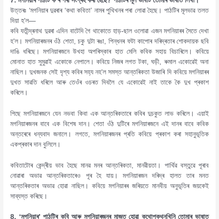
7. মগনিয়াৰ পাঠটি ক’ৰ পৰা সংগ্ৰহ কৰা হৈছে? পাঠটিৰ মূল ভাবটি তোমাৰ ভাষাত লিখা।
উত্তৰঃ ‘মগনিয়াৰ দুৱৰাৰ ‘কথা কবিতা’ নামৰ পুথিখনৰ পৰা লোৱা হৈছে। পাঠটিৰ মূলভাৱ তলত
দিয়া হ’ল—
কবি যতীন্দ্ৰনাথ দুৱৰা এদিন বাটেদি গৈ থাকোতে হাড়-ছাল ওলোৱা এজন মগনিয়াৰৰ সৈতে দেখা
হ’ল। মগনিয়াৰজনৰ ওঁঠ শেতা, চকু দুটা ৰঙা, পিন্ধনৰ ফটা কাপোৰ দৰিদ্ৰতাৰ শোকদায়ক ছবি
দাঙি ধৰিছে। মগনিয়াৰজনে উখহা অপৰিস্কাৰ হাত মেলি কবিক সহায় বিচাৰিলে। কবিয়ে
মোনাত হাত সুমুৱাই একোকে নেপালে। কবিয়ে নিজৰ লগত টকা, ঘড়ী, ৰুমাল একোৱেই অনা
নাছিল। দুখজনক সেই দৃশ্য কবিৰ সহ্য নহ’ল সমস্ত আন্তৰিকতা উজাৰি দি কবিয়ে মগনিয়াৰৰ
দুখত সাৱতি ধৰিলে আৰু তেওঁৰ ওচৰত দিবলৈ যে একোৱেই নাই তাকে কৈ দুখ প্ৰকাশ
কৰিলে।
পিছে মগনিয়াৰজনে যেন নভবা কিবা এক আন্তৰিকতাৰে কবিৰ দুচকুত লাভ কৰিলে। এয়াই
মগনিয়াৰজনৰ বাবে এক বিশেষ দান। শেতা ওঁঠ দুটিৰে মগনিয়াৰজনে এই দানৰ বাবে কবিক
অন্তৰেৰে ধন্যবাদ জনালে। লগতে, মগনিয়াৰজনৰ প্ৰতি কবিয়ে প্ৰকাশ কৰা সহানুভূতিক
একপ্ৰকাৰ দান বুলিলে।
কবিতাটোৰ কেন্দ্ৰীয় ভাব হৈছে মানৱ মনৰ আন্তৰিকতা, মানৱীয়তা। পাৰ্থিৱ বস্তুৱে পূৰাব
নোৱাৰা অভাৱ আন্তৰিকতাৰেও পূৰ হৈ যায়। মগনিয়াৰজন দৰিদ্ৰ হালত তাৰ মনত
আন্তৰিকতাৰ অভাৱ হোৱা নাছিল। কবিয়ে মগনিয়াৰৰ জৰিয়তে মানবীয় অনুভূতিৰ জয়কেই
সাব্যস্ত কৰিছে।
8. ‘মগনিয়াৰ’ পাঠটিৰ কবি আৰু মগনিয়াৰজনৰ মাজত হোৱা কথোপকথনখিনি তোমাৰ ভাষাত