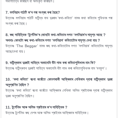
সভাপতিত্ব কৰিছিল বা অলংকৃত কৰিছিল।
7. মগনিয়াৰ পাঠটি ক’ৰ পৰা সংগ্ৰহ কৰা হৈছে?
উত্তৰঃ মগনিয়াৰ পাঠটি যতীন্দ্ৰ নাথ দুৱৰাৰ ‘কথা-কবিতা’ নামৰ কথা কবিতাৰ পুথিখনৰ পৰা
সংগ্ৰহ কৰা হৈছে।
8. ৰুছ সাহিত্যিক ‘টুৰ্গেনিভ’ৰ কোনটো কথা-কবিতাৰ লগত ‘মগনিয়াৰ’ৰ সাদৃশ্য আছে ?
অথবাঃ কোনটো ৰুছ কথা-কবিতাৰ লগত ‘মগনিয়াৰ’ কবিতাটোৰ সাদৃশ্য দেখা যায় ?
উত্তৰঃ ‘The Beggar’ নামৰ ৰুছ কথা-কবিতাটোৰ লগত ‘মগনিয়াৰ’ কবিতাটোৰ সাদৃশ্য
আছে/দেখা যায়।
9. যতীন্দ্ৰনাথ দুৱৰাই সাহিত্য অকাদেমি বঁটা লাভ কৰা কবিতাপুথিখনৰ নাম কি?
উত্তৰঃ যতীন্দ্ৰনাথ দুৱৰাই সাহিত্য অকাদেমি বঁটা লাভ কৰা কবিতাপুথিখনৰ নাম ‘বনফুল’।
10. ‘কথা কবিতা’ ৰচনা কৰোঁতে কোনগৰাকী আফ্ৰিকাৰ লেখিকাৰ দ্বাৰা যতীন্দ্ৰনাথ দুৱৰা
অনুপ্ৰাণিত হৈছিল ?
উত্তৰঃ ‘কথা কবিতা’ ৰচনা কৰোঁতে আফ্ৰিকাৰ লেখিকা অলিভ শ্ৰাইনাৰৰ দ্বাৰা যতীন্দ্ৰনাথ
দুৱৰা অনুপ্ৰাণিত হৈছিল।
11. টুৰ্গেনিভ আৰু অলিভ শ্ৰাইনাৰ ক’ৰ সাহিত্যিক ?
উত্তৰঃ টুৰ্গেনিভ ৰুছ দেশৰ আৰু অলিভ শ্ৰাইনাৰ আফ্ৰিকাৰ সাহিত্যিক।