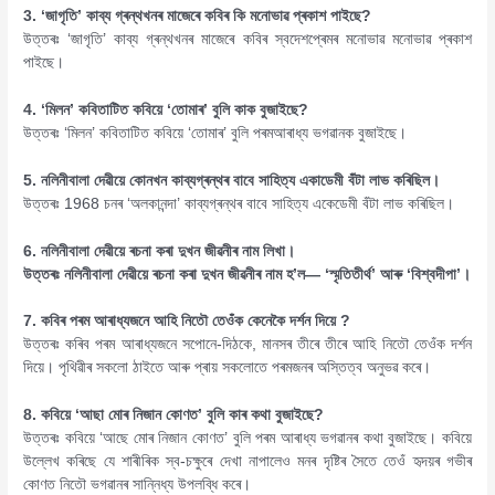
3. ‘জাগৃতি’ কাব্য গ্ৰন্থখনৰ মাজেৰে কবিৰ কি মনোভাৱ প্ৰকাশ পাইছে?
উত্তৰঃ ‘জাগৃতি’ কাব্য গ্ৰন্থখনৰ মাজেৰে কবিৰ স্বদেশপ্ৰেমৰ মনোভাৱ মনোভাৱ প্ৰকাশ
পাইছে।
4. ‘মিলন’ কবিতাটিত কবিয়ে ‘তোমাৰ’ বুলি কাক বুজাইছে?
উত্তৰঃ ‘মিলন’ কবিতাটিত কবিয়ে ‘তোমাৰ’ বুলি পৰমআৰাধ্য ভগৱানক বুজাইছে।
5. নলিনীবালা দেৱীয়ে কোনখন কাব্যগ্ৰন্থৰ বাবে সাহিত্য একাডেমী বঁটা লাভ কৰিছিল।
উত্তৰঃ 1968 চনৰ ‘অলকানন্দা’ কাব্যগ্ৰন্থৰ বাবে সাহিত্য একেডেমী বঁটা লাভ কৰিছিল।
6. নলিনীবালা দেৱীয়ে ৰচনা কৰা দুখন জীৱনীৰ নাম লিখা।
উত্তৰঃ নলিনীবালা দেৱীয়ে ৰচনা কৰা দুখন জীৱনীৰ নাম হ’ল— ‘স্মৃতিতীৰ্থ’ আৰু ‘বিশ্বদীপা’।
7. কবিৰ পৰম আৰাধ্যজনে আহি নিতৌ তেওঁক কেনেকৈ দৰ্শন দিয়ে ?
উত্তৰঃ কৰিব পৰম আৰাধ্যজনে সপোনে-দিঠকে, মানসৰ তীৰে তীৰে আহি নিতৌ তেওঁক দৰ্শন
দিয়ে। পৃথিৱীৰ সকলো ঠাইতে আৰু প্ৰায় সকলোতে পৰমজনৰ অস্তিত্ব অনুভৱ কৰে।
8. কবিয়ে ‘আছা মোৰ নিজান কোণত’ বুলি কাৰ কথা বুজাইছে?
উত্তৰঃ কবিয়ে ‘আছে মোৰ নিজান কোণত’ বুলি পৰম আৰাধ্য ভগৱানৰ কথা বুজাইছে। কবিয়ে
উল্লেখ কৰিছে যে শাৰীৰিক স্ব-চক্ষুৰে দেখা নাপালেও মনৰ দৃষ্টিৰ সৈতে তেওঁ হৃদয়ৰ গভীৰ
কোণত নিতৌ ভগৱানৰ সান্নিধ্য উপলব্ধি কৰে।