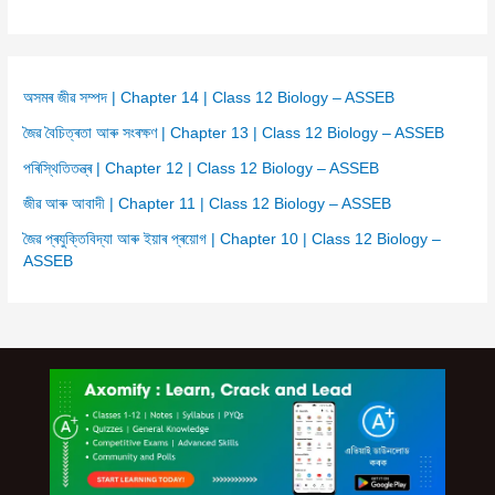
অসমৰ জীৱ সম্পদ | Chapter 14 | Class 12 Biology – ASSEB
জৈৱ বৈচিত্ৰতা আৰু সংৰক্ষণ | Chapter 13 | Class 12 Biology – ASSEB
পৰিস্থিতিতন্ত্ৰ | Chapter 12 | Class 12 Biology – ASSEB
জীৱ আৰু আবাদী | Chapter 11 | Class 12 Biology – ASSEB
জৈৱ প্ৰযুক্তিবিদ্যা আৰু ইয়াৰ প্ৰয়োগ | Chapter 10 | Class 12 Biology –
ASSEB