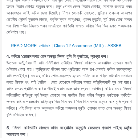
বস্তু আৰু অৱস্থাৰ মাজতে দেখা পায় বুলি কৈছে। সপোনে-দিঠকে তেওঁ পৰমজনৰ অস্তিতবক
হৃদয়ৰ নিজান কোণত অনুভৱ কৰে। মনুৰ গোপন দেশৰ নিজান কোণত, সপোনৰ জগতত পৰম
আৰধ্যজনে আহি কবিক দেখা দিয়েহি। নিশাৰ জোনাকী পোহৰত, সন্দিয়াৰ তৰাভৰা আকাশৰ
মোহনীয় সৌন্দৰ্য-সুষমাৰৰ মাজত, গধূলিৰ ম্লান আন্ধাৰত, ধ্যানৰ মুহূৰ্তত, সূৰ্য উদয় হোৱা সময়ৰ
পৰা নিশা গভীৰ নিদ্ৰাত পৰাৰ সময়লৈকে প্ৰতিটো ক্ষণতে কবিয়ে ভিন ভিন ৰূপত পৰমজনাক
দেখিবলৈ পায়।
READ MORE
মগনিয়াৰ | Class 12 Assamese (MIL) - ASSEB
4. কবিয়ে ‘তোমাৰ লগত মোৰ অনন্ত মিলন’ বুলি কি বুজাইছে, ব্যাখ্যা কৰা।
উত্তৰঃ অতীন্দ্ৰিয়বাদী কবি নলিনীবালা দেৱীইয়ে ‘মিলন’ কবিতাত আধ্যাত্মিক চেতনাৰ ধ্বনি
শুনিবলৈ পোৱা যায়। ব্যক্তিগত জীৱনৰ ঘাত-প্ৰতিঘাত আৰু দুখ-বেদনাই কবিক ভাৰাক্ৰান্ত
কৰি পেলাইছিল। সেয়েহে কবিয়ে শোক-সন্তপ্ত হৃদয়ত শান্তি আৰু শক্তি লভিবলৈ ভগৱানৰ
লগত মিলনৰ পথ বাচি লৈছিল। সেয়ে তেখেতৰ কবিতাৰ মাজত অতিন্দ্ৰিয়বাদী সুৰ শুনা যায়।
কবিৰ ভগৱৎ প্ৰঈতিয়ে কবিক জীয়াই থকাৰ সমল আৰু প্ৰেৰণা যোগায়। কবিয়ে সেয়ে ‘মিলন’
কবিতাটিত ৰাতিপুৱা সূৰ্য উদয়্য হোৱাৰে পৰা সাৰহীন নিশা গভীৰ নিদ্ৰাত পৰালৈকে প্ৰতিটো
ক্ষণতে কবিয়ে পৰমজনাৰ অস্তিত্ব ভিন ভিন ধৰণে ভিন ভিন ৰূপত অনুভৱ কৰে বুলি প্ৰকাশ
কৰিছে। এই ভিন্ন ৰূপৰ অনুভৱকে কবিয়ে পৰমজনৰ প্ৰতি ‘তোমাৰ লগত মোৰ অনন্ত মিলন’
বুলি অভিহিত কৰিছে।
5. ‘মিলন’ কবিতাটিৰ মাজেৰে কবিৰ আধ্যাত্মিক অনুভূতি কেনেদৰে প্ৰকাশ পাইছে চমুকৈ
আলোচনা কৰা।