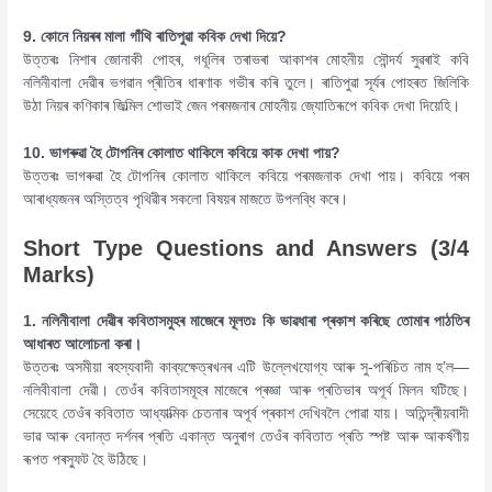
9. কোনে নিয়ৰৰ মালা গাঁথি ৰাতিপুৱা কবিক দেখা দিয়ে?
উত্তৰঃ নিশাৰ জোনাকী পোহৰ, গধূলিৰ তৰাভৰা আকাশৰ মোহনীয় সৌন্দৰ্য সুৱৰাই কবি
নলিনীবালা দেৱীৰ ভগৱান প্ৰীতিৰ ধাৰণাক গভীৰ কৰি তুলে। ৰাতিপুৱা সূৰ্যৰ পোহৰত জিলিকি
উঠা নিয়ৰ কণিকাৰ জিল্মিল শোভাই জেন পৰমজনাৰ মোহনীয় জ্যোতিৰূপে কবিক দেখা দিয়েহি।
10. ভাগৰুৱা হৈ টোপনিৰ কোলাত থাকিলে কবিয়ে কাক দেখা পায়?
উত্তৰঃ ভাগৰুৱা হৈ টোপনিৰ কোলাত থাকিলে কবিয়ে পৰমজনাক দেখা পায়। কবিয়ে পৰম
আৰাধ্যজনৰ অস্তিত্ব পৃথিৱীৰ সকলো বিষয়ৰ মাজতে উপলব্ধি কৰে।
Short Type Questions and Answers (3/4
Marks)
1. নলিনীবালা দেৱীৰ কবিতাসমুহৰ মাজেৰে মূলতঃ কি ভাৱধাৰা প্ৰকাশ কৰিছে তোমাৰ পাঠতিৰ
আধাৰত আলোচনা কৰা।
উত্তৰঃ অসমীয়া ৰহস্যবাদী কাব্যক্ষেত্ৰখনৰ এটি উল্লেখযোগ্য আৰু সু-পৰিচিত নাম হ’ল—
নলিবীবালা দেৱী। তেওঁৰ কবিতাসমূহৰ মাজেৰে প্ৰজ্ঞা আৰু প্ৰতিভাৰ অপূৰ্ব মিলন ঘটিছে।
সেয়েহে তেওঁৰ কবিতাত আধ্যাত্মিক চেতনাৰ অপূৰ্ব প্ৰকাশ দেখিবলৈ পোৱা যায়। অতিন্দ্ৰীয়বাদী
ভাৱ আৰু বেদান্ত দৰ্শনৰ প্ৰতি একান্ত অনুৰাগ তেওঁৰ কবিতাত প্ৰতি স্পষ্ট আৰু আকৰ্ষণীয়
ৰূপত পৰস্ফুট হৈ উঠিছে।