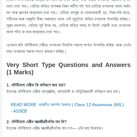
মনত দেখা পায়। যেতিয়া কবিয়ে ভাগৰুৱা নিৰল পাটিত শুই পৰে তেতিয়া ভগবানক মানস অৰ্থাৎ
মন আৰু কল্পনাৰ মাধ্যমেৰে দেখা পায়। যেতিয়া ধলপুৱা বা দোকমোকালী হয়, নিয়ৰ পৰি থাকে,
পখীবোৰ আৰু প্ৰকৃতি নীৰব অৱস্থাত থাকে সেই মুহূৰ্ততো কবিয়ে ভগবানক উপলব্ধি কৰিছে।
পুৱাৰ শুভক্ষণত, যেতিয়া সূৰ্য উদয় হয়, তেতিয়া কবিয়ে সদায় বা নিতৌ শেৱালী বনত ভগবানক
মানস পটত বা মনৰ মাধ্যমেৰে দেখা পায়।
এনেদৰে কবি নলিনীবালা দেৱীয়ে ভগবানক দিনটোৰ সকলো ক্ষণতে উপলব্ধি কৰিছে আৰু তেওঁৰ
মনত ভগৱানক স্মৰণৰ লগতে
ৰূমন্থণ কৰিছে।
Very Short Type Questions and Answers
(1 Marks)
1. নলিনীবালা দেৱীক কি কবিৰূপে জনা যায়?
উত্তৰঃ নলিনীবালা দেৱীক আধ্যাত্মিক, ৰহস্যবাদী বা অতিন্দ্ৰিয়বাদী কবিৰূপে জনা যায়।
READ MORE
ভাৰতীয় আদৰ্শত বৈৰাগ্য | Class 12 Assamese (MIL)
- ASSEB
2. নলিনীবালা দেৱীৰ আত্মজীৱনীখনিৰ নাম কি?
উত্তৰঃ নলিনীবালা দেৱীৰ আত্মজীৱনীখনিৰ নাম হ’ল— এৰি অহা দিনবোৰ।