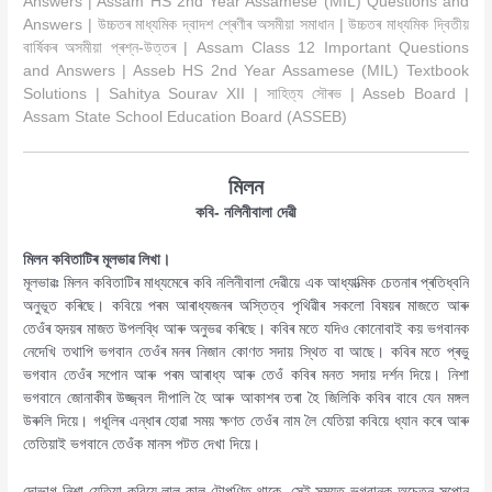
Answers | Assam HS 2nd Year Assamese (MIL) Questions and
Answers | উচ্চতৰ মাধ্যমিক দ্বাদশ শ্ৰেণীৰ অসমীয়া সমাধান | উচ্চতৰ মাধ্যমিক দ্বিতীয়
বাৰ্ষিকৰ অসমীয়া প্ৰশ্ন-উত্তৰ | Assam Class 12 Important Questions
and Answers | Asseb HS 2nd Year Assamese (MIL) Textbook
Solutions | Sahitya Sourav XII | সাহিত্য সৌৰভ | Asseb Board |
Assam State School Education Board (ASSEB)
মিলন
কবি- নলিনীবালা দেৱী
মিলন কবিতাটিৰ মূলভাৱ লিখা।
মূলভাৱঃ মিলন কবিতাটিৰ মাধ্যমেৰে কবি নলিনীবালা দেৱীয়ে এক আধ্যাত্মিক চেতনাৰ প্ৰতিধ্বনি
অনুভূত কৰিছে। কবিয়ে পৰম আৰাধ্যজনৰ অস্তিত্ব পৃথিৱীৰ সকলো বিষয়ৰ মাজতে আৰু
তেওঁৰ হৃদয়ৰ মাজত উপলব্ধি আৰু অনুভৱ কৰিছে। কবিৰ মতে যদিও কোনোবাই কয় ভগবানক
নেদেখি তথাপি ভগবান তেওঁৰ মনৰ নিজান কোণত সদায় স্থিত বা আছে। কবিৰ মতে প্ৰভু
ভগবান তেওঁৰ সপোন আৰু পৰম আৰাধ্য আৰু তেওঁ কবিৰ মনত সদায় দৰ্শন দিয়ে। নিশা
ভগবানে জোনাকীৰ উজ্জ্বল দীপালি হৈ আৰু আকাশৰ তৰা হৈ জিলিকি কবিৰ বাবে যেন মঙ্গল
উৰুলি দিয়ে। গধূলিৰ এন্ধাৰ হোৱা সময় ক্ষণত তেওঁৰ নাম লৈ যেতিয়া কবিয়ে ধ্যান কৰে আৰু
তেতিয়াই ভগবানে তেওঁক মানস পটত দেখা দিয়ে।
দোভাগ নিশা যেতিয়া কবিয়ে লাল কাল টোপণিত থাকে, সেই সময়ত ভগবানক অচেতন সপোন