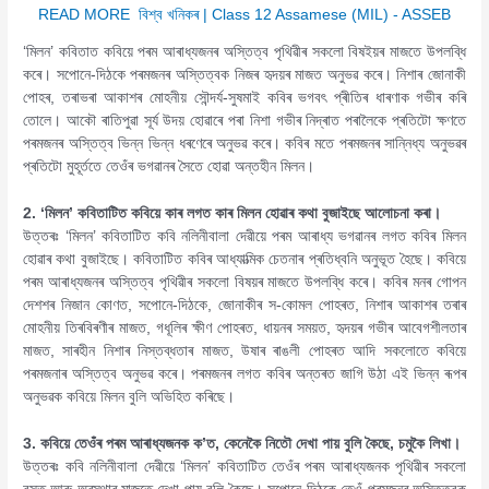
READ MORE
বিশ্ব খনিকৰ | Class 12 Assamese (MIL) - ASSEB
‘মিলন’ কবিতাত কবিয়ে পৰম আৰাধ্যজনৰ অস্তিত্ব পৃথিৱীৰ সকলো বিষইয়ৰ মাজতে উপলব্ধি
কৰে। সপোনে-দিঠকে পৰমজনৰ অস্তিত্বক নিজৰ হৃদয়ৰ মাজত অনুভৱ কৰে। নিশাৰ জোনাকী
পোহৰ, তৰাভৰা আকাশৰ মোহনীয় সৌন্দৰ্য-সুষমাই কবিৰ ভগবৎ প্ৰীতিৰ ধাৰণাক গভীৰ কৰি
তোলে। আকৌ ৰাতিপুৱা সূৰ্য উদয় হোৱাৰে পৰা নিশা গভীৰ নিদ্ৰাত পৰালৈকে প্ৰতিটো ক্ষণতে
পৰমজনৰ অস্তিত্ব ভিন্ন ভিন্ন ধৰণেৰে অনুভৱ কৰে। কবিৰ মতে পৰমজনৰ সান্নিধ্য অনুভৱৰ
প্ৰতিটো মুহূৰ্ততে তেওঁৰ ভগৱানৰ সৈতে হোৱা অন্তহীন মিলন।
2. ‘মিলন’ কবিতাটিত কবিয়ে কাৰ লগত কাৰ মিলন হোৱাৰ কথা বুজাইছে আলোচনা কৰা।
উত্তৰঃ ‘মিলন’ কবিতাটিত কবি নলিনীবালা দেৱীয়ে পৰম আৰাধ্য ভগৱানৰ লগত কবিৰ মিলন
হোৱাৰ কথা বুজাইছে। কবিতাটিত কবিৰ আধ্যাত্মিক চেতনাৰ প্ৰতিধ্বনি অনুভূত হৈছে। কবিয়ে
পৰম আৰাধ্যজনৰ অস্তিত্ব পৃথিৱীৰ সকলো বিষয়ৰ মাজতে উপলব্ধি কৰে। কবিৰ মনৰ গোপন
দেশশৰ নিজান কোণত, সপোনে-দিঠকে, জোনাকীৰ স-কোমল পোহৰত, নিশাৰ আকাশৰ তৰাৰ
মোহনীয় তিৰবিৰণীৰ মাজত, গধূলিৰ ক্ষীণ পোহৰত, ধায়নৰ সময়ত, হৃদয়ৰ গভীৰ আবেগশীলতাৰ
মাজত, সাৰহীন নিশাৰ নিস্তব্ধতাৰ মাজত, উষাৰ ৰাঙলী পোহৰত আদি সকলোতে কবিয়ে
পৰমজনাৰ অস্তিত্ব অনুভৱ কৰে। পৰমজনৰ লগত কবিৰ অন্তৰত জাগি উঠা এই ভিন্ন ৰূপৰ
অনুভৱক কবিয়ে মিলন বুলি অভিহিত কৰিছে।
3. কবিয়ে তেওঁৰ পৰম আৰাধ্যজনক ক’ত, কেনেকৈ নিতৌ দেখা পায় বুলি কৈছে, চমুকৈ লিখা।
উত্তৰঃ কবি নলিনীবালা দেৱীয়ে ‘মিলন’ কবিতাটিত তেওঁৰ পৰম আৰাধ্যজনক পৃথিৱীৰ সকলো