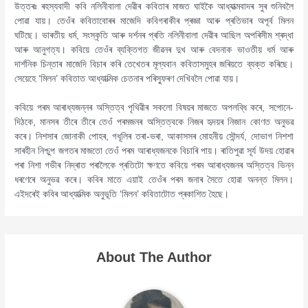
উত্তৰঃ ৰহস্যবাদী কবি নলিনীবালা দেৱীৰ কবিতাৰ মাজত ঘাইকৈ আধ্যাত্মবাদৰ সুৰ শুনিবলৈ
পোৱা যায়। তেওঁৰ কবিতাবোৰৰ মাজেদি কবিগৰাকীৰ প্ৰজ্ঞা আৰু প্ৰতিভাৰ অপূৰ্ব মিলন
ঘটিছে। ভাৰতীয় ধৰ্ম, সংস্কৃতি আৰু দৰ্শনৰ প্ৰতি নলিনীবালা দেৱীৰ আছিল অপৰিসীম শ্ৰদ্ধা
আৰু আনুগত্য। কবিয়ে তেওঁৰ ব্যক্তিগত জীৱনৰ দুখ আৰু বেদনাক ভাওতীয় ধৰ্ম আৰু
দাৰ্শনিক চিন্তাৰ মাজেদি বিচাৰ কৰি তেখেতৰ মূল্যবান কবিতাসমুহৰ জৰিয়তে ব্যক্ত কৰিছে।
সেয়েহে ‘মিলন’ কবিতাত আধ্যাত্মিক চেতনাৰ পৰিস্ফুৰণ দেখিবলৈ পোৱা যায়।
কবিয়ে পৰম আৰাধ্যজন্নৰ অস্তিত্ব পৃথিৱীৰ সকলো বিষয়ৰ মাজতে অপলব্ধি কৰে, সপোনে-
দিঠকে, মানসৰ তীৰে তীৰে তেওঁ পৰমজনৰ অস্তিত্বকে নিজৰ হৃদয়ৰ নিজান কোণত অনুভৱ
কৰে। নিশসাৰ জোনাকী পোহৰ, গধূলিৰ তৰা-ভৰা, আকাসসৰ মোহনীয় সৌন্দৰ্য, দোভাগ নিশশা
সাৰহীন নিশ্চুপ জগতৰ মাজতো তেওঁ পৰম আৰাধ্যজনকে বিচাৰি পায়। ৰাতিপুৱা সূৰ্য উদয় হোৱাৰ
পৰা নিশা গভীৰ নিদ্ৰাত পৰালৈকে প্ৰতিটো ক্ষণতে কবিয়ে পৰম আৰাধ্যজনৰ অস্তিত্ব ভিন্ন
ধৰণেৰে অনুভৱ কৰে। কবিৰ মাতে এয়াই তেওঁৰ পৰম জনাৰ সৈতে হোৱা অনন্ত মিলন।
এইদৰেই কবিৰ আধ্যাত্মিক অনুভূতি ‘মিলন’ কবিতাটোত প্ৰকাশিত হৈছে।
About The Author