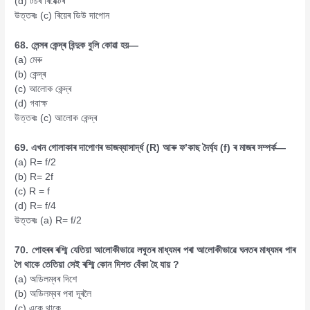
(d) টৰ্চৰ ৰিষেক্টৰ
উত্তৰঃ (c) ৰিয়েৰ ডিউ দাপোন
68. লেন্সৰ কেন্দ্ৰ বিন্দুক বুলি কোৱা হয়—
(a) মেৰু
(b) কেন্দ্ৰ
(c) আলোক কেন্দ্ৰ
(d) গবাক্ষ
উত্তৰঃ (c) আলোক কেন্দ্ৰ
69. এখন গোলাকাৰ দাপোণৰ ভাজব্যাসার্দ্ধ (R) আৰু ফ’কাছ দৈৰ্ঘ্য (f) ৰ মাজৰ সম্পৰ্ক—
(a) R= f/2
(b) R= 2f
(c) R = f
(d) R= f/4
উত্তৰঃ (a) R= f/2
70. পোহৰৰ ৰশ্মি যেতিয়া আলোকীভাৱে লঘুতৰ মাধ্যমৰ পৰা আলোকীভাৱে ঘনতৰ মাধ্যমৰ পাৰ
গৈ থাকে তেতিয়া সেই ৰশ্মি কোন দিশত বেঁকা হৈ যায় ?
(a) অডিলম্বৰ দিশে
(b) অডিলম্বৰ পৰা দূৰলৈ
(c) একে থাকে