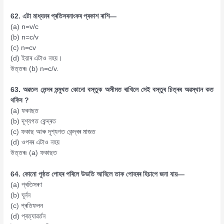
62. এটা মাধ্যমৰ প্ৰতিসৰনাংকৰ প্ৰকাশ ৰাশি—
(a) n=v/c
(b) n=c/v
(c) n=cv
(d) ইয়াৰ এটাও নহয়।
উত্তৰঃ (b) n=c/v.
63. অৱতল লেন্সৰ সন্মুখত কোনো বস্তুক অসীমত ৰাখিলে সেই বস্তুৰ চিত্ৰৰ অৱস্থান কত
থকিব ?
(a) ফকাছত
(b) দূশ্যগত কেন্দ্ৰত
(c) ফকাছ আৰু দূশ্যগত কেন্দ্ৰৰ মাজত
(d) ওপৰৰ এটাও নহয়
উত্তৰঃ (a) ফকাছত
64. কোনো পূষ্ঠত পোহৰ পৰিলে উভতি আহিলে তাক পোহৰৰ হিচাপে জনা যায়—
(a) প্ৰতিসৰণ
(b) ঘূৰ্নন
(c) প্ৰতিফলন
(d) প্ৰত্যাৱৰ্তন