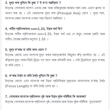
3. মুখ্য অক্ষ বুলিলে কি বুজা ? ই ক’ত অৱস্থিত ?
উত্তৰঃ গোলাকাৰ দাপোণ এখনৰ মেৰু আৰু ভাঁজকেন্দ্ৰৰ মাজেৰে সৰল ৰেখা এডাল কল্পনা বা
অংকণ কৰা হয় । এই ৰেখাডালক মুখ্য অক্ষ (Principal Axis) বোলে । মুখ্য অক্ষ,
দাপোণৰ মেৰুত দাপোণৰ ওপৰত লম্ব হিচাপে অৱস্থিত ।
4. পানীৰ প্ৰতিসৰণাংক nm=1.33, ইয়াৰ অৰ্থ কি?
উত্তৰঃ পানীৰ প্ৰতিসৰণাংক nm=1.33, ইয়াৰ অৰ্থ এয়ে যে বায়ুত পোহৰৰ দ্ৰুতি আৰু
পানীত পোহৰৰ দ্ৰুতিৰ অনুপাত 1.33 ।
5. মুখ্য ফ’কাছ বা নাভি কাক বোলে ?
উত্তৰঃ কোনো এখন দাপোণৰ মুখ্য অক্ষৰ সমান্তৰালকৈ কিছুমান ৰশ্মি আপতিত হয় । এই
ৰশ্মিবোৰ মুখ্য অক্ষৰ যিটো বিন্দুত লগ লাগে আৰু কটাকটি কৰে । সেই বিন্দুটোকে মুখ্য ফ’কাছ
বা নাভি বোলে ।
6. ফ’কাছ দৈৰ্ঘ্য বা নাভি দৈৰ্ঘ্য বুলিলে কি বুজা ?
উত্তৰঃ কোনো এখন দাপোণৰ পৰা ইয়াৰ প্ৰতিবিম্বৰ দূৰত্বকে দাপোণখনৰ ফ’কাছ দৈৰ্ঘ্য
(Focus Length) বা নাভি দৈৰ্ঘ্য বোলা হয় ।
7. গোলাকাৰ দাপোণৰ প্ৰতিফলন পৃষ্ঠ আৰু ইয়াৰ পৃষ্ঠৰ পৰিসীমা কি আকাৰৰ?
উত্তৰঃ গোলাকাৰ দাপোণৰ প্ৰতিফলন পৃষ্ঠ গোলাকাৰ আৰু ইয়াৰ পৃষ্ঠৰ পৰিসীমা বৃত্তাকাৰ?