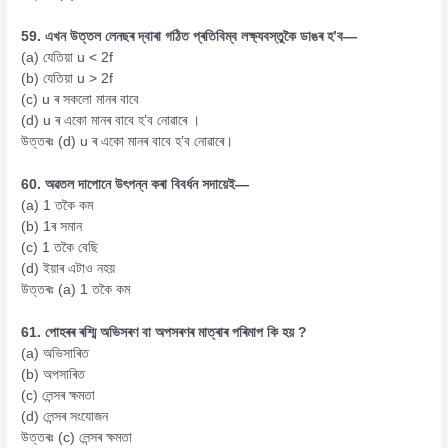
59. এখন উত্তল লেনছৰ দ্বাৰা গঠিত প্ৰতিবিম্ব লক্ষ্যবস্তুকৈ ডাঙৰ হ’ব—
(a) যেতিয়া u < 2f
(b) যেতিয়া u > 2f
(c) u ৰ সকলো মানৰ বাবে
(d) u ৰ একো মানৰ বাবে হ’ব নোৱাৰে ।
উত্তৰঃ (d) u ৰ একো মানৰ বাবে হ’ব নোৱাৰে।
60. অৱতল দাপোনে উৎপন্ন কৰা বিবৰ্ধন সদায়েই—
(a) 1 তকৈ কম
(b) 1ৰ সমান
(c) 1 তকৈ বেছি
(d) ইয়াৰ এটাও নহয়
উত্তৰঃ (a) 1 তকৈ কম
61. পোহৰৰ ৰশ্মি অভিসৰণ বা অপসৰণৰ মাত্ৰাৰ পৰিমাপ কি হয় ?
(a) অভিসাৰিত
(b) অপসাৰিত
(c) লেন্সৰ ক্ষমতা
(d) লেন্সৰ সংযোজন
উত্তৰঃ (c) লেন্সৰ ক্ষমতা