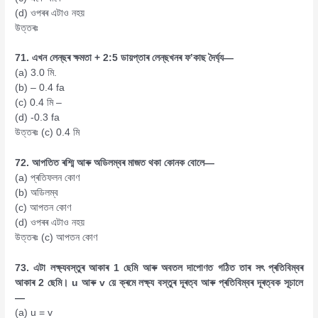
(d) ওপৰৰ এটাও নহয়
উত্তৰঃ
71. এখন লেন্‌ছৰ ক্ষমতা + 2:5 ডায়প্তাৰ লেন্‌ছখনৰ ফ’কাছ দৈর্ঘ্য—
(a) 3.0 মি.
(b) – 0.4 fa
(c) 0.4 মি –
(d) -0.3 fa
উত্তৰঃ (c) 0.4 মি
72. আপতিত ৰশ্মি আৰু অডিলম্বৰ মাজত থকা কোনক বোলে—
(a) প্ৰতিফলন কোণ
(b) অডিলম্ব
(c) আপতন কোণ
(d) ওপৰৰ এটাও নহয়
উত্তৰঃ (c) আপতন কোণ
73. এটা লক্ষ্যবস্তুৰ আকাৰ 1 ছেমি আৰু অবতল দাপোণত গঠিত তাৰ সৎ প্ৰতিবিম্বৰ
আকাৰ 2 ছেমি। u আৰু v য়ে ক্ৰমে লক্ষ্য বস্তুৰ দূৰত্ব আৰু প্ৰতিবিম্বৰ দূৰত্বক সূচালে
—
(a) u = v