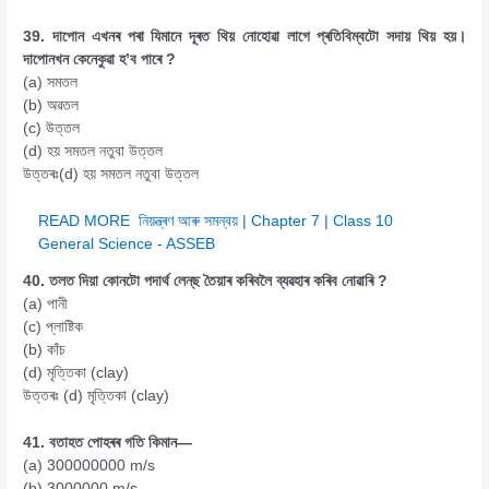
39. দাপোন এখনৰ পৰা যিমানে দূৰত থিয় নোহোৱা লাগে প্ৰতিবিম্বটো সদায় থিয় হয়।
দাপোনখন কেনেকুৱা হ’ব পাৰে ?
(a) সমতল
(b) অৱতল
(c) উত্তল
(d) হয় সমতল নতুবা উত্তল
উত্তৰঃ(d) হয় সমতল নতুবা উত্তল
READ MORE
নিয়ন্ত্ৰণ আৰু সমন্বয় | Chapter 7 | Class 10
General Science - ASSEB
40. তলত দিয়া কোনটো পদাৰ্থ লেন্‌ছ তৈয়াৰ কৰিবলৈ ব্যৱহাৰ কৰিব নোৱাৰি ?
(a) পানী
(c) প্লাষ্টিক
(b) কাঁচ
(d) মৃত্তিকা (clay)
উত্তৰঃ (d) মৃত্তিকা (clay)
41. বতাহত পোহৰৰ গতি কিমান—
(a) 300000000 m/s
(b) 3000000 m/s