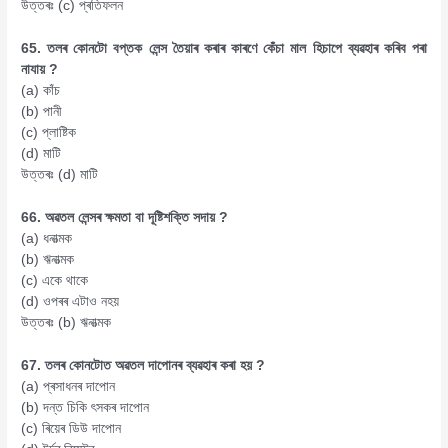
উত্তৰঃ (c) প্ৰতিফলন
65. তলৰ কোনটো বপ্তক লেন্স তৈয়াৰ কৰাৰ কাৰণে কেঁচা মাল হিচাপে ব্যৱহাৰ কৰিব পৰা
নাযায় ?
(a) কাঁচ
(b) পানী
(c) প্লাষ্টিক
(d) মাটি
উত্তৰঃ (d) মাটি
66. অৱতল লেন্সৰ ক্ষমতা বা দূষ্টিশক্তি সদায় ?
(a) ধনাত্মক
(b) ঋনাত্মক
(c) একে থাকে
(d) ওপৰৰ এটাও নহয়
উত্তৰঃ (b) ঋনাত্মক
67. তলৰ কোনটোত অৱতল দাপোনৰ ব্যৱহাৰ কৰা হয় ?
(a) প্ৰসাধনৰ দাপোন
(b) দন্ত চিকি ৎসকৰ দাপোন
(c) ৰিয়েৰ ডিউ দাপোন