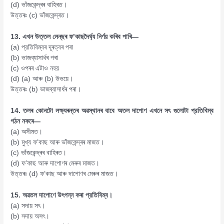
(d) ভাঁজকেন্দ্ৰৰ বাহিৰত।
উত্তৰঃ (c) ভাঁজকেন্দ্ৰত।
13. এখন উত্তল লেন্‌ছৰ ফ’কাছদৈর্ঘ্য নির্ণয় কৰিব পাৰি—
(a) প্রতিবিম্বৰ দূৰত্বৰ পৰা
(b) ভাজব্যাসাৰ্ধৰ পৰা
(c) ওপৰৰ এটাও নহয়
(d) (a) আৰু (b) উভয়ে।
উত্তৰঃ (b) ভাজব্যাসাৰ্ধৰ পৰা।
14. তলৰ কোনটো লক্ষ্যৰন্তৰ অৱস্থানৰ বাবে অতল দাপোণ এখনে সৎ গুলোটা প্রতিবিম্ব
গঠন নকৰে—
(a) অসীমত।
(b) মুখ্য ফ’কাছ আৰু ভাঁজকেন্দ্ৰৰ মাজত।
(c) ভাঁজকেন্দ্ৰৰ বাহিৰত।
(d) ফ’কাছ আৰু দাপোণৰ মেৰুৰ মাজত।
উত্তৰঃ (d) ফ’কাছ আৰু দাপোণৰ মেৰুৰ মাজত।
15. অৱতল দাপোণে উৎপন্ন কৰা প্রতিবিম্ব।
(a) সদায় সৎ।
(b) সদায় অসৎ।