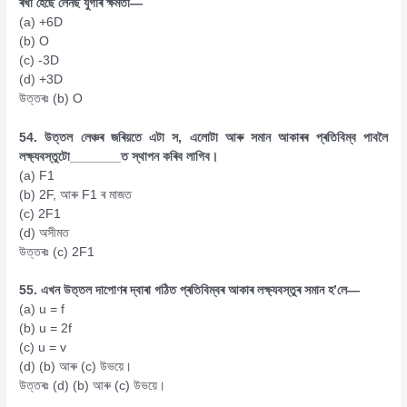
ৰখা হৈছে লেনছ যুগাৰ ক্ষমতা—
(a) +6D
(b) O
(c) -3D
(d) +3D
উত্তৰঃ (b) O
54. উত্তল লেঞ্চৰ জৰিয়তে এটা স, এলোটা আৰু সমান আকাৰৰ প্ৰতিবিম্ব পাবলৈ
লক্ষ্যবস্তুটো_______ত স্থাপন কৰিব লাগিব।
(a) F1
(b) 2F, আৰু F1 ৰ মাজত
(c) 2F1
(d) অসীমত
উত্তৰঃ (c) 2F1
55. এখন উত্তল দাপোণৰ দ্বাৰা গঠিত প্ৰতিবিম্বৰ আকাৰ লক্ষ্যবস্তুৰ সমান হ’লে—
(a) u = f
(b) u = 2f
(c) u = v
(d) (b) আৰু (c) উভয়ে।
উত্তৰঃ (d) (b) আৰু (c) উভয়ে।