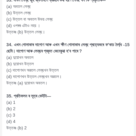
33. এখন লেন্‌ছ জুই জ্বলাবলৈ ব্যৱহাৰ কৰা হয় ৷ লেনছ খন কি প্ৰকৃতিৰ—
(a) অবতল লেন্‌ছ
(b) উত্তল লেন্‌ছ
(c) উত্তল বা অবতল উভয় লেন্‌ছ
(d) ওপৰৰ এটাও নহয় ।
উত্তৰঃ (b) উত্তল লেন্‌ছ।
34. এখন গোলাকাৰ দাপোণ আৰু এখন ক্ষীণ গোলাকাৰ লেন্‌ছ প্ৰত্যেকৰে ফ’কাচ দৈৰ্ঘ্য -15
ছেমি। দাপোণ আৰু লেন্‌ছৰ প্ৰকৃত কেনেকুৱা হ’ব পাৰে ?
(a) দুয়োখন অবতল
(b) দুয়োখন উত্তল
(c) দাপোণখন অৱতল লেন্‌ছখন উত্তল
(d) দাপোণখন উত্তল লেন্‌ছখন অৱতল।
উত্তৰঃ (a) দুয়োখন অবতল।
35. প্ৰতিফলন ৰ সূত্ৰ কেইটা—
(a) 1
(b) 2
(c) 3
(d) 4
উত্তৰঃ (b) 2