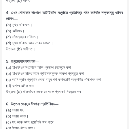
উত্তৰঃ (b) শক্তি
4. এখন গোলাকাৰ দাপোণে আটাইতকৈ সংকুচিত প্রতিবিম্ব গঠন কৰিবলৈ লক্ষ্যবস্তু থাকিব
লাগিব—
(a) মুখ্য ফ’কাছত।
(b) অসীমত।
(c) ভাঁজকেন্দ্ৰৰ বাহিৰত।
(d) মুখ্য ফ’কাছ আৰু মেৰুৰ মাজত।
উত্তৰঃ (b) অসীমত।
5. মধ্যচ্ছেদাৰ কাম হল—
(a) হাঁওফাঁওৰ সংকোচন আৰু প্ৰসাৰণ নিয়ন্তন কৰা
(b) হাঁওফাঁওৰ চাৰিওফালে প্ৰতিৰক্ষামূলক আৱৰণ প্ৰস্তুত কৰা
(c) আমি শ্বাস প্ৰশ্বাস লোৱা বায়ুৰ পৰা কাৰ্বনডাই অস্কাইড পৰিশেধন কৰা
(d) ওপৰৰ এটাও নহয়
উত্তৰঃ (a) হাঁওফাঁওৰ সংকোচন আৰু প্ৰসাৰণ নিয়ন্তন কৰা
6. উত্তল লেন্‌ছত উৎপন্ন প্রতিবিম্ব—
(a) সদায় সৎ।
(b) সদায় অসৎ।
(c) সৎ আৰু অসৎ দুয়োটাই হ’ব পাৰে।
(d) ইয়াৰ এটাও নহয়।