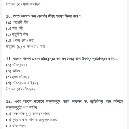
উত্তৰঃ (d) মুখ্য ফ’কাছত।
10. তলত উল্লেখ কৰা কোনটো জীৱই শ্বসন ক্ৰিয়া কৰে ?
(a) পৰপোষী জীৱ
(b) স্বপােষী
(c) বায়ুজীৱী জীৱ
(d) ওপৰৰ এটাও নহয়
উত্তৰঃ (d) ওপৰৰ এটাও নহয়
11. অৱতল দাপোণ এখনৰ ভাঁজকেন্দ্ৰত ৰখা লক্ষ্যবস্তু বাবে উৎপন্ন প্রতিবিম্বৰ স্থান—
(a) ভাঁজকেন্দ্র।
(b) অসীম।
(c) মুখ্য ফ’কাছ।
(d) ভাঁজকেন্দ্ৰৰ বাহিৰত।
উত্তৰঃ (a) ভাঁজকেন্দ্র।
12. এখন অৱতল দাপোণে লক্ষ্যবস্তুৰ সমান আকাৰৰ সৎ প্রতিবিম্ব গঠন কৰিবলৈ
লক্ষ্যবস্তুটো থ’ব লাগিব—
(a) মেৰু আৰু মুখ্য ফ’কাছৰ মাজত।
(b) মুখ্য ফ’কাছ আৰু ভাঁজকেন্দ্ৰৰ মাজত।
(c) ভাঁজকেন্দ্ৰত।