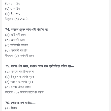
(b) v = 2u
(c) u = 3v
(d) 3u = v
উত্তৰঃ (b) v = 2u
74. অৱতল লেন্সৰ আন এটা নাম কি হয়—
(a) অভিসাৰী লেন্স
(b) অপসাৰী লেন্স
(c) অভিসাৰী দাপোন
(d) অপসাৰী দাপোন
উত্তৰঃ (b) অপসাৰী লেন্স
75. সদায় এটা অসৎ, যথাযথ আৰু সৰু প্ৰতিবিম্ব গঠিত হয়—
(a) অবতল দাপোণৰ দ্বাৰা
(b) উত্তল দাপোণৰ দ্বাৰা
(c) সমতল দাপোণৰ দ্বাৰা
(d) ওপৰৰ এটাও নহয় ৷
উত্তৰঃ (b) উত্তল দাপোণৰ দ্বাৰা।
76. পোহৰৰ বেগ সর্বোচ্চ—
(a) হীৰাত