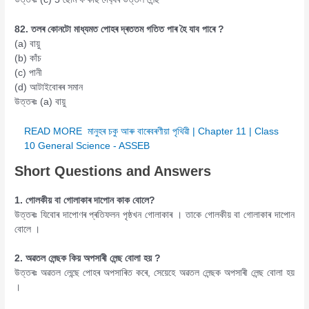
82. তলৰ কোনটো মাধ্যমত পোহৰ দ্ৰততম গতিত পাৰ হৈ যাব পাৰে ?
(a) বায়ু
(b) কাঁচ
(c) পানী
(d) আটাইবোৰৰ সমান
উত্তৰঃ (a) বায়ু
READ MORE
মানুহৰ চকু আৰু বাৰেবৰণীয়া পৃথিৱী | Chapter 11 | Class
10 General Science - ASSEB
Short Questions and Answers
1. গোলকীয় বা গোলাকাৰ দাপোন কাক বোলে?
উত্তৰঃ যিবোৰ দাপোণৰ প্ৰতিফলন পৃষ্ঠখন গোলাকাৰ । তাকে গোলকীয় বা গোলাকাৰ দাপোন
বোলে ।
2. অৱতল লেন্ছক কিয় অপসাৰী লেন্ছ বোলা হয় ?
উত্তৰঃ অৱতল লেন্ছে পোহৰ অপসাৰিত কৰে, সেয়েহে অৱতল লেন্ছক অপসাৰী লেন্ছ বোলা হয়
।