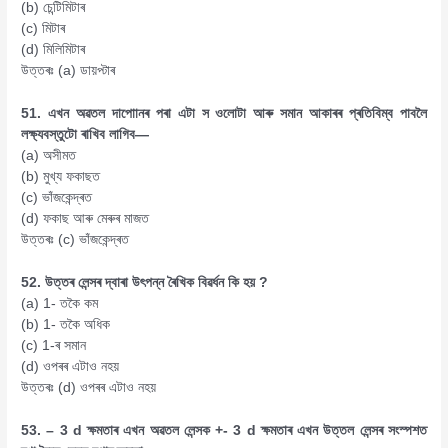
(b) চেন্টিমিটাৰ
(c) মিটাৰ
(d) মিলিমিটাৰ
উত্তৰঃ (a) ডায়প্টাৰ
51. এখন অৱতল দাপোানৰ পৰা এটা স ওলোটা আৰু সমান আকাৰৰ প্ৰতিবিম্ব পাবলৈ
লক্ষ্যবস্তুটো ৰাখিব লাগিব—
(a) অসীমত
(b) মুখ্য ফকাছত
(c) ভাঁজকেন্দ্ৰত
(d) ফকাছ আৰু মেৰুৰ মাজত
উত্তৰঃ (c) ভাঁজকেন্দ্ৰত
52. উত্তৰ লেন্সৰ দ্বাৰা উৎপন্ন ৰৈখিক বিৱৰ্ধন কি হয় ?
(a) 1- তকৈ কম
(b) 1- তকৈ অধিক
(c) 1-ৰ সমান
(d) ওপৰৰ এটাও নহয়
উত্তৰঃ (d) ওপৰৰ এটাও নহয়
53. – 3 d ক্ষমতাৰ এখন অৱতল লেন্সক +- 3 d ক্ষমতাৰ এখন উত্তল লেন্সৰ সংস্পশত