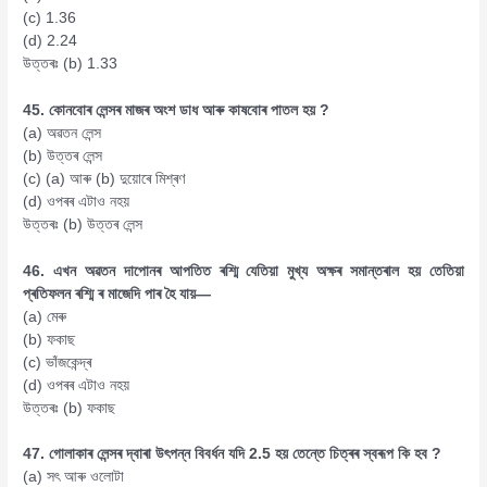
(c) 1.36
(d) 2.24
উত্তৰঃ (b) 1.33
45. কোনবোৰ লেন্সৰ মাজৰ অংশ ডাধ আৰু কাষবোৰ পাতল হয় ?
(a) অৱতন লেন্স
(b) উত্তৰ লেন্স
(c) (a) আৰু (b) দুয়োৰে মিশ্ৰণ
(d) ওপৰৰ এটাও নহয়
উত্তৰঃ (b) উত্তৰ লেন্স
46. এখন অৱতন দাপোনৰ আপতিত ৰশ্মি যেতিয়া মুখ্য অক্ষৰ সমান্তৰাল হয় তেতিয়া
প্ৰতিফলন ৰশ্মি ৰ মাজেদি পাৰ হৈ যায়—
(a) মেৰু
(b) ফকাছ
(c) ভাঁজকেন্দ্ৰ
(d) ওপৰৰ এটাও নহয়
উত্তৰঃ (b) ফকাছ
47. গোলাকাৰ লেন্সৰ দ্বাৰা উৎপন্ন বিবৰ্ধন যদি 2.5 হয় তেন্তে চিত্ৰৰ স্বৰূপ কি হব ?
(a) সৎ আৰু ওলোটা