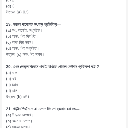
(c) 2
(d) 3
উত্তৰঃ (a) 0.5
19. সমতল দাপোণত উৎপন্ন প্রতিবিম্ব—
(a) সৎ, অলোটা, সংকুচিত।
(b) অসৎ, থিয় বিবর্ধিত।
(c) অসৎ থিয় সমান।
(d) অসৎ, থিয় সংকুচিত।
উত্তৰঃ (c) অসৎ থিয় সমান।
20. এখন লেন্‌ছৰ মাজেৰে পাৰ হৈ যাওঁতে পোহৰৰ কেইবাৰ প্ৰতিসৰণ ঘটে ?
(a) এক
(b) দুই
(c) তিনি
(d) চাৰি ।
উত্তৰঃ (b) দুই।
21. গাড়ীৰ পিছলৈ চোৱা দাপোণ হিচাপে ব্যৱহাৰ কৰা হয়—
(a) উত্তল দাপোণ।
(b) অৱতল দাপোণ।
(c) সমতল দাপোণ।