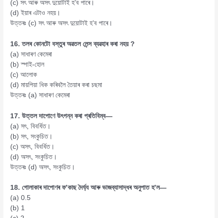
(c) সৎ আৰু অসৎ দুয়োটাই হ’ব পাৰে।
(d) ইয়াৰ এটাও নহয়।
উত্তৰঃ (c) সৎ আৰু অসৎ দুয়োটাই হ’ব পাৰে।
16. তলৰ কোনটো বস্তুৰ অৱতল লেন্স ব্যৱহাৰ কৰা নহয় ?
(a) সাধাৰণ কেমেৰা
(b) স্পাই-হোল
(c) আলোক
(d) মায়পিয়া ধিক কৰিবলৈ তৈয়াৰ কৰা চছমা
উত্তৰঃ (a) সাধাৰণ কেমেৰা
17. উত্তল দাপোণে উৎপন্ন কৰা প্ৰতিবিম্ব—
(a) সৎ, বিবর্ধিত।
(b) সৎ, সংকুচিত।
(c) অসৎ, বিবর্ধিত।
(d) অসৎ, সংকুচিত।
উত্তৰঃ (d) অসৎ, সংকুচিত।
18. গোলাকাৰ দাপোণৰ ফ’কাছ দৈৰ্ঘ্য আৰু ভাজব্যাসাদ্ধৰ অনুপাত হ’ল—
(a) 0.5
(b) 1