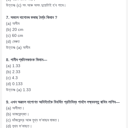
উত্তৰঃ (c) সৎ আৰু অসৎ দুয়োটাই হ’ব পাৰে।
7. সমতল দাপোনৰ ফকাছ দৈৰ্ঘ্য কিমান ?
(a) অসীম
(b) 20 cm
(c) 60 cm
(d) মেৰুত
উত্তৰঃ (a) অসীম
8. পানীৰ প্ৰতিসৰনাংক কিমান—
(a) 1.33
(b) 2.33
(c) 4.3
(d) 0.133
উত্তৰঃ (a) 1.33
9. এখন অৱতল দাপোণত আটাইতকৈ বিবর্ধিত প্রতিবিম্ব পাবলৈ লক্ষ্যবস্তু ৰাখিব লাগিব—
(a) অসীমত।
(b) ভাজকেন্দ্ৰত।
(c) ভাঁজকেন্দ্র আৰু মুখ্য ফ’কাছৰ মাজত।
(d) মুখ্য ফ’কাছত।