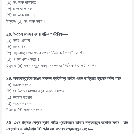
(b) সৎ আৰু পৰিবৰ্ধিত
(c) অসৎ আৰু সৰু
(d) সৎ আৰু সমান ।
উত্তৰঃ (d) সৎ আৰু সমান।
28. উত্তল লেন্‌ছৰ দ্বাৰা গঠিত প্ৰতিবিম্ব—
(a) সদায় ওলোটা
(b) সদায় থিয়
(c) লক্ষ্যবস্তুৰ অৱস্থানৰ ওপৰত নিৰ্ভৰ কৰি ওলোটা বা থিয়
(d) ওপৰৰ এটাও নহয় ।
উত্তৰঃ (c) লক্ষ্য বস্তুৰ অৱস্থানৰ লপৰত নিৰ্ভৰ কৰি ওলোটা বা থিয়।
29. লক্ষ্যবস্তুতকৈ ডাঙৰ আকাৰৰ প্ৰতিবিম্ব পাবলৈ এজন ব্যক্তিয়ে ব্যৱহাৰ কৰিব পাৰে—
(a) সমতল দাপোন
(b) হয় উত্তল দাপোন নতুৱা অৱতন দাপোন
(c) উত্তল দাপোন
(d) অৱতন দাপোন
উত্তৰঃ (d) অৱতন দাপোন
30. এখন উত্তল লেন্‌ছৰ দ্বাৰা গঠিত প্ৰতিবিম্বৰ আকাৰ লক্ষ্যবস্তুৰ আকাৰৰ সমান। যদি
লেন্‌ছখনৰ ফ’কাছদৈর্ঘ্য 10 ছেমি হয়, তেন্তে লক্ষ্যবস্তুৰ দূৰত্ব—