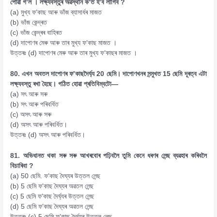
পোৱা গ’ল । লক্ষ্যবস্তুৰ অৱস্থান ক’ত হ’ব লাগিব ?
(a) মুখ্য ফ’কাছ আৰু ভাঁজ ব্যাসাৰ্ধৰ মাজত
(b) ভাঁজ কেন্দ্ৰত
(c) ভাঁজ কেন্দ্ৰৰ বাহিৰত
(d) দাপোণৰ মেৰু আৰু তাৰ মুখ্য ফ’কাছ মাজত ।
উত্তৰঃ (d) দাপোণৰ মেৰু আৰু তাৰ মুখ্য ফ’কাছৰ মাজত ।
80. এখন অবতল দাপোণৰ ফ’কাছদৈৰ্ঘ্য 20 ছেমি। দাপোণখনৰ সন্মুখত 15 ছেমি দূৰত্ব এটা
লক্ষ্যবস্তু ৰখা হৈছে। গঠিত হোৱা প্ৰতিবিম্বটো—
(a) সৎ আৰু সৰু
(b) সৎ আৰু পৰিবৰ্ধিত
(c) অসৎ আৰু সৰু
(d) অসৎ আৰু পৰিবৰ্ধিত।
উত্তৰঃ (d) অসৎ আৰু পৰিবৰ্ধিত।
81. অভিধানত থকা সৰু সৰু আখৰবোৰ পঢ়িবলৈ তুমি কেনে ধৰণৰ লেন্ছ ব্যৱহাৰ কৰিবলৈ
বিচাৰিবা ?
(a) 50 ছেমি. ফ’কাছ দৈঘ্যৰ উত্তল লেন্ছ
(b) 5 ছেমি ফ’কাছ দৈঘ্যৰ অৱতল লেন্ছ
(c) 5 ছেমি ফ’কাছ দৈৰ্ঘ্যৰ উত্তল লেন্ছ
(d) 5 ছেমি ফ’কাছ দৈঘ্যৰ অৱতল লেন্ছ
উত্তৰঃ (c) 5 ছেমি ফ’কাছ দৈৰ্ঘ্যৰ উত্তল লেন্ছ