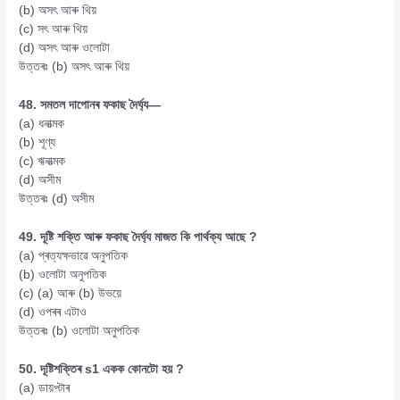
(b) অসৎ আৰু থিয়
(c) সৎ আৰু থিয়
(d) অসৎ আৰু ওলোটা
উত্তৰঃ (b) অসৎ আৰু থিয়
48. সমতল দাপোনৰ ফকাছ দৈৰ্ঘ্য—
(a) ধনাত্মক
(b) শূণ্য
(c) ঋনাত্মক
(d) অসীম
উত্তৰঃ (d) অসীম
49. দূষ্টি শক্তি আৰু ফকাছ দৈৰ্ঘ্য মাজত কি পাৰ্থক্য আছে ?
(a) প্ৰত্যক্ষভাৱে অনুপতিক
(b) ওলোটা অনুপতিক
(c) (a) আৰু (b) উভয়ে
(d) ওপৰৰ এটাও
উত্তৰঃ (b) ওলোটা অনুপতিক
50. দূষ্টিশক্তিৰ s1 একক কোনটো হয় ?
(a) ডায়প্টাৰ