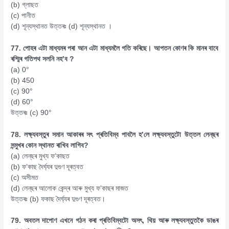
(b) গ্লাছত
(c) পানীত
(d) শূন্যস্থানত উত্তৰঃ (d) শূন্যস্থানত ।
77. পোহৰ এটা মাধ্যমৰ পৰা আন এটা মাধ্যমলৈ গতি কৰিছে। আপতন কোণৰ কি মানৰ বাবে
ৰশ্মিৰ গতিপথ সলনি নহ’ব ?
(a) 0°
(b) 450
(c) 90°
(d) 60°
উত্তৰঃ (c) 90°
78. লক্ষ্যবস্তুৰ সমান আকাৰৰ সৎ প্ৰতিবিম্ব পাবলৈ হ’লে লক্ষ্যবস্তুটো উত্তল লেন্‌ছৰ
সন্মুখৰ কোন স্থানত ৰাখিব লাগিব?
(a) লেন্‌ছৰ মুখ্য ফ’কাছত
(b) ফ’কাছ দৈৰ্ঘ্যৰ দুগুণ দূৰত্বত
(c) অসীমত
(d) লেন্‌ছৰ আলোক কেন্দ্ৰ আৰু মুখ্য ফ’কাছৰ মাজত
উত্তৰঃ (b) ফকাছ দৈৰ্ঘ্যৰ দুগুণ দূৰত্বত।
79. অবতল দাপোণ এখনে গঠন কৰা প্ৰতিবিম্বটো অসৎ, থিয় আৰু লক্ষ্যবস্তুতকৈ ডাঙৰ