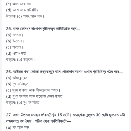
(c) অসৎ আৰু সৰু
(d) অসৎ আৰু পৰিবৰ্ধিত
উত্তৰঃ (c) অসৎ আৰু সৰু।
25. তলৰ কোনখন দাপোণৰ দৃষ্টিক্ষেত্ৰ আটাইতকৈ বহুল—
(a) সমতল।
(b) উত্তল।
(c) অৱতল।
(d) এটাও নহয়।
উত্তৰঃ (b) উত্তল।
26. অসীমত থকা কোনো লক্ষ্যবস্তুৰ বাবে গোলাকাৰ দাপোণ এখনে প্রতিবিম্ব গঠন কৰে—
(a) ভাঁজকেন্দ্ৰত।
(b) মুখ ফ’কাছত।
(c) মুখ্য ফ’কাছ আৰু ভীজকেন্দ্ৰৰ মাজত।
(d) মুখ্য ফ’কাছ আৰু দাপোণৰ মেৰুৰ মাজত।
উত্তৰঃ (b) মুখ ফ’কাছত।
27. এখন উত্তল লেন্‌ছৰ ফ’কাছদৈৰ্ঘ্য 15 ছেমি। লেন্‌ছখনৰ সন্মুখত 30 ছেমি দূৰত্বত এটা
লক্ষ্যবস্তু ৰখা হৈছে। গঠিত হোৱা প্ৰতিবিম্বটো—
(a) সৎ আৰু সৰু