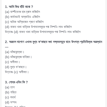
1. আমি কিয় হাঁচি মাৰো ?
(a) বাষ্পীবেনৰ হাৰ হ্ৰাস কৰিবলৈ
(b) কাৰ্বনডাই অস্কাইড এৰিবলৈ
(c) অধিক অস্কিজেন গ্ৰহণ কৰিবলৈ
(d) নাকত থকা বাহ্যিক উপাদানসমূহৰ পৰা নিষ্পওি লাভ কৰিবলৈ
উত্তৰঃ (d) নাকত থকা বাহ্যিক উপাদানসমূহৰ পৰা নিষ্পওি লাভ কৰিবলৈ
2. অৱতল দাপোণ এখনৰ মুখ্য ফ’কাছত ৰখা লক্ষ্যবস্তুৰ বাবে উৎপন্ন প্রতিবিম্বৰ অৱস্থান
—
(a) ভাঁজকেন্দ্ৰত।
(b) ভাঁজকেন্দ্ৰৰ বাহিৰত।
(c) অসীমত।
(d) মুখ্য ফ’কাছত।
উত্তৰঃ (c) অসীমত।
3. পোহৰ এবিধ কি ?
(a) তাপ
(b) শক্তি
(c) পদাৰ্থ
(d) সস্পদ