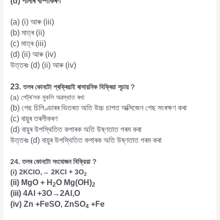
(d) পানীৰ বাষ্পীকৰণ
(a) (i) আৰু (iii)
(b) মাত্ৰ (ii)
(c) মাত্ৰ (iii)
(d) (ii) আৰু (iv)
উত্তৰঃ (d) (ii) আৰু (iv)
23.
তলৰ কোনটো প্ৰক্ৰিয়াই ৰাসায়নিক বিক্ৰিয়া সূচায় ?
(a) পেট্ৰ’লক মুকলি অৱস্থাত ৰখা
(b) গেছ চিলিণ্ডাৰৰ ভিতৰত অতি উচ্চ চাপত অক্সিজেন গেছ সংৰক্ষণ কৰা
(c) বায়ুৰ তৰলীকৰণ
(d) বায়ুৰ উপস্থিতিত কপাৰক অতি উষ্ণতাত গৰম কৰা
উত্তৰঃ (d) বায়ুৰ উপস্থিতিত কপাৰক অতি উষ্ণতাত গৰম কৰা
24. তলৰ কোনটো সংযোজন বিক্রিয়া ?
(i) 2KCIO,→ 2KCI + 3O
2
(ii) MgO + H
O Mg(OH)
2
2
(iii) 4Al +3O→2Al,O
(iv) Zn +FeSO, ZnSO
+Fe
4