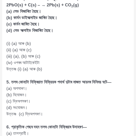
2PbO(s) + C(s) – → 2Pb(s) + CO
(g)
2
(a) লেড বিজাৰিত হৈছে।
(b) কার্বন ডাইঅক্সাইড জাৰিত হৈছে।
(c) কাৰ্বন জাৰিত হৈছে।
(d) লেড অক্সাইড বিজাৰিত হৈছে।
(i) (a) আৰু (b)
(ii) (a) আৰু (c)
(iii) (a), (b) আৰু (c)
(iv) ওপৰৰ আটাইকেইটা
উত্তৰঃ (i) (a) আৰু (b)
5. তলৰ কোনটো বিক্ৰিয়াত বিক্রিয়ক পদাৰ্থ দুটাৰ মাজত আয়নৰ বিনিময় ঘটে—
(a) অপসাৰণ।
(b) বিযোজন।
(c) দ্বিঅপসৰণ।
(d) সংযোজন।
উত্তৰঃ (c) দ্বিঅপসৰণ।
6.
প্রাকৃতিক গেছৰ দহন তলৰ কোনটো বিক্ৰিয়াৰ উদাহৰণ—
(a) তাপগ্রাহী।