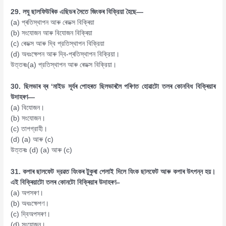
29. লঘু ছালফিউৰিক এছিডৰ সৈতে জিংকৰ বিক্রিয়া হৈছে—
(a) প্ৰতিস্থাপন আৰু ৰেডক্স বিক্ৰিয়া
(b) সংযোজন আৰু বিযোজন বিক্ৰিয়া
(c) ৰেডক্স আৰু দ্বি প্রতিস্থাপন বিক্রিয়া
(d) অধঃক্ষেপন আৰু দ্বি-প্ৰতিস্থাপন বিক্রিয়া।
উত্তৰঃ(a) প্রতিস্থাপন আৰু ৰেডক্স বিক্রিয়া।
30. ছিলভাৰ ব্ৰ ‘মাইড সূৰ্যৰ পোহৰত ছিলভাৰলৈ পৰিণত হোৱাটো তলৰ কোনবিধ বিক্ৰিয়াৰ
উদাহৰণ—
(a) বিযোজন।
(b) সংযোজন।
(c) তাপগ্রাহী।
(d) (a) আৰু (c)
উত্তৰঃ (d) (a) আৰু (c)
31. কপাৰ ছালফেট দ্রৱত যিংকৰ টুকুৰা পেলাই দিলে যিংক ছালফেট আৰু কপাৰ উৎপন্ন হয়।
এই বিক্ৰিয়াটো তলৰ কোনটো বিক্ৰিয়াৰ উদাহৰণ–
(a) অপসৰণ।
(b) অধঃক্ষেপণ।
(c) দ্বিঅপসৰণ।
(d) সংযোজন।