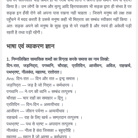
उस पर चलनेवाले चाहे अमीर हो या गरीब सभी लोगों ने अपना हक समान रूप से प्राप्त
किया है। उन लोगों के जन्म और मृत्यु आदि क्रियाकलाप भी सड़क द्वारा ही संभव है पर
सड़क इन हँसी रोने को अपना पास रखना नही चाहता । जिसने मनुष्य को लक्ष तक
पहुँचने में मदद करती है उससे मनुष्य कही भी मित्रता का सम्बंध स्वीकार नहीं किया ।
अतः सड़क अपने को मनुष्य के सुख दुख से परे रखती है और स्वयं ही अकेली पड़ी
रहती है तथा पड़ी रहेंगी।
भाषा एवं व्याकरण ज्ञान
1. निम्नलिखित सामासिक शब्दों का विग्रह करके समास का नाम लिखो:
दिन-रात, जड़निद्रा, पगध्वनि, चौराहा, प्रतिदिन, आजीवन, अविल, राहखर्च,
पथभ्रष्ट, नीलकंठ, महात्मा, रातोरात।
Ans: दिन-रात — दिन और रात = द्वन्द्व समास ।
जड़निद्रा — जड़ है जो निद्रा = कर्मधारय ।
पगध्वनि — ने-पग की ध्वनि = सम्बंध तत्पुरुष ।
चौराहा — चार राहों का समाहार = द्विगु ।
प्रतिदिन — दिन-दिन = अब्ययीभाव ।
आजीवन — जीवन पर्यन्त = अव्ययीभाव ।
राहखर्च — राह के लिए खर्च = सम्प्रदान तत्पुरुष ।
पथभ्रष्ट — पथ से भ्रष्ट = अपादान तत्पुरुष ।
नीलकंठ — नीला है कंठ जिसका = बहुव्रीहि ।
महात्मा — महान है जो आत्मा = कर्मधारय ।