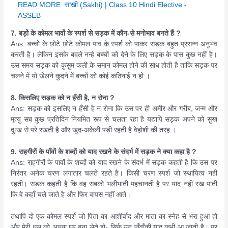
READ MORE
साखी (Sakhi) | Class 10 Hindi Elective -
ASSEB
7. बड़ों के कोमल भावों के स्पर्श से सड़क में कौन-से मनोभाव बनते हैं ?
Ans: बच्चों के छोटे छोटे कोमल पाव के स्पर्श को पाकर सड़क बहुत प्रसन्न अनुभव
करती है। लेकिन इसके बदले नन्हे बच्चों को देने के लिए सड़क के पास कुछ नहीं है।
उस समय सड़क को कुसुम कली के समान कोमल होने की साध होती है ताकि सड़क पर
चलने में यो खेलने कुदने में बच्चों को कोई कठिनाई न हो ।
8. किसलिए सड़क को न हँसी है, न रोना ?
Ans: सड़क को इसलिए न हँसी है न रोना कि उस पर ही अमीर और गरीब, जन्म और
मृत्यु सब कुछ प्रतिदिन नियमित रूप से चलता रहा है यद्यापि सड़क अपने को सुख
दुःख से परे रखती है और खुद-अकेली पड़ी रहती है वेहोशी की तरह ।
9. राहगीरों के पाँवों के शब्दों को याद रखने के संदर्भ में सड़क ने क्या कहा है ?
Ans: राहगीरों के पावों के शब्दों को याद रखने के संदर्भ में सड़क कहती है कि उस पर
निरंतर अनेक चरण लगातार चलते रहते है। किसी चरण स्पर्श जो स्थायित्व नही
रहती। सड़क कहती है कि वह सबको भलीभाती पहचानती है पर याद नहीं रख पाती
कि वे कहाँ चले जाते है और फिर वापस नहीं आते।
तथापि दो एक कोमल स्पर्श जो पिता का आशीर्वाद और माता का स्नेह से भरा हुआ हो
और मेरी धूल को अपना घर बना लेते हो- सिर्फ उन पाँवाँकी याद कभी आ जाती है। पर