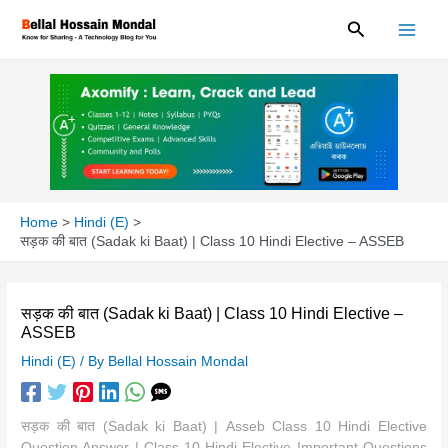
Skip
Search
to
content
Home
Hindi (E)
सड़क की बात (Sadak ki Baat) | Class 10 Hindi Elective – ASSEB
सड़क की बात (Sadak ki Baat) | Class 10 Hindi Elective –
ASSEB
Hindi (E)
/ By
Bellal Hossain Mondal
सड़क की बात (Sadak ki Baat) | Asseb Class 10 Hindi Elective
Question Answer | Class 10 Hindi Elective Important Questions